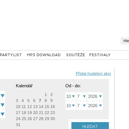
PARTYLIST
MP3 DOWNLOAD
SOUTĚŽE
FESTIVALY
Přidat hudební akci
Kalendář
Od - do:
1
2
10
7
2026
3
4
5
6
7
8
9
10
7
2026
10
11
12
13
14
15
16
17
18
19
20
21
22
23
24
25
26
27
28
29
30
31