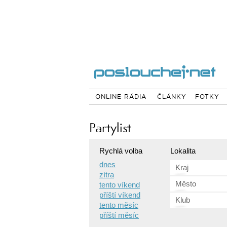
ONLINE RÁDIA
ČLÁNKY
FOTKY
Partylist
Rychlá volba
Lokalita
dnes
Kraj
zítra
Město
tento víkend
příští víkend
Klub
tento měsíc
příští měsíc