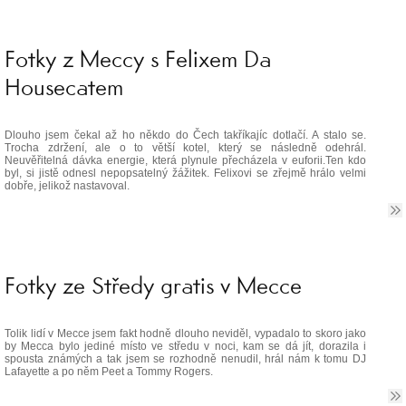
Fotky z Meccy s Felixem Da
Housecatem
Dlouho jsem čekal až ho někdo do Čech takříkajíc dotlačí. A stalo se.
Trocha zdržení, ale o to větší kotel, který se následně odehrál.
Neuvěřitelná dávka energie, která plynule přecházela v euforii.Ten kdo
byl, si jistě odnesl nepopsatelný žážitek. Felixovi se zřejmě hrálo velmi
dobře, jelikož nastavoval.
Fotky ze Středy gratis v Mecce
Tolik lidí v Mecce jsem fakt hodně dlouho neviděl, vypadalo to skoro jako
by Mecca bylo jediné místo ve středu v noci, kam se dá jít, dorazila i
spousta známých a tak jsem se rozhodně nenudil, hrál nám k tomu DJ
Lafayette a po něm Peet a Tommy Rogers.