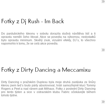
Fotky z Dj Rush - Im Back
Do pardubického Ideonu v sobotu dorazila slušná návštěva lidí a ti
opravdu neměli čeho litovat. Akce se povedla na výbornou, nedostatků
bylo opravdu minimum. Skvělý zvuk, vizuální efekty, DJ´s, to všechno
napomohlo k tomu, že se celá akce povedla.
Fotky z Dirty Dancing a Meccamixu
Dirty Dancing v pražském Duplexu byla moje druhá zastávka ze šnůry
kterou jsem teď s touto párty absolovoval, hráli samozřejmě kluci Tommy
Rogers a Peet a nad ránem pak Milhaus. Fotky z poslední Dirty Dancing
pro tento týden a sice v ostravském klubu Fabric očekávejte během
tohoto týdne.