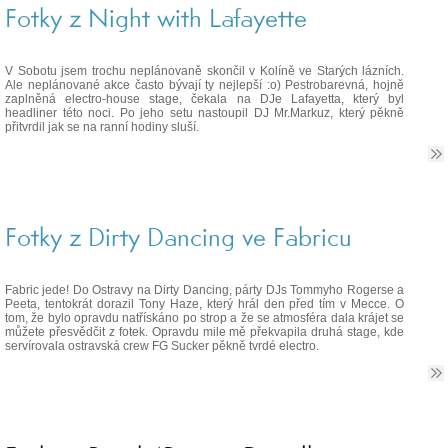
Fotky z Night with Lafayette
V Sobotu jsem trochu neplánovaně skončil v Kolíně ve Starých lázních.
Ale neplánované akce často bývají ty nejlepší :o) Pestrobarevná, hojně
zaplněná electro-house stage, čekala na DJe Lafayetta, který byl
headliner této noci. Po jeho setu nastoupil DJ Mr.Markuz, který pěkně
přitvrdil jak se na ranní hodiny sluší.
Fotky z Dirty Dancing ve Fabricu
Fabric jede! Do Ostravy na Dirty Dancing, párty DJs Tommyho Rogerse a
Peeta, tentokrát dorazil Tony Haze, který hrál den před tím v Mecce. O
tom, že bylo opravdu natřískáno po strop a že se atmosféra dala krájet se
můžete přesvědčit z fotek. Opravdu mile mě překvapila druhá stage, kde
servírovala ostravská crew FG Sucker pěkně tvrdé electro.