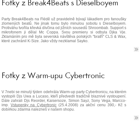
Fotky z Break4Beats s Dieselboyem
Party Break4Beats na Flédě už pravidelně bývají lákadlem pro fanoušky
zlomených beatů. Ne jinak tomu bylo minulou sobotu s Dieselboyem.
Protiváhu tvořila křevká dívčina od jižních sousedů Shroombab. Support s
mikrofonem ji dělal Mc Coppa. Svou premieru si odbyla Djka Vje.
Zklamáním pro mě byla severská návštěva polských "bratří" CLS & Wax,
které zachránil K-Size. Jako vždy nezklamal Sayko.
Fotky z Warm-upu Cybertronic
V 7nebi se minulý týden odehrála Warm-up party Cybertronicu, na kterém
vystopili Djs Uwa a Lucaso, kteří předvedli tradičně blaznivé vystoupení.
Dále zahrali Djs Reorder, Kaisersoze, Simon Sayz, Sony Vega, Marcco-
imp.
Vstupenky na Cybertronic
(25.4.2008) za akční cenu 390,- Kč s
dobírkou zdarma nalezneš v našem shopu.