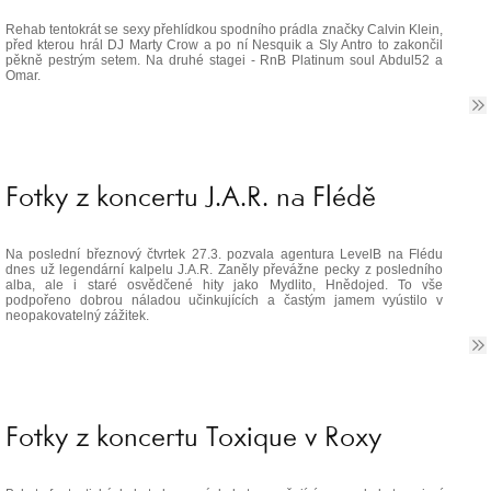
Rehab tentokrát se sexy přehlídkou spodního prádla značky Calvin Klein,
před kterou hrál DJ Marty Crow a po ní Nesquik a Sly Antro to zakončil
pěkně pestrým setem. Na druhé stagei - RnB Platinum soul Abdul52 a
Omar.
Fotky z koncertu J.A.R. na Flédě
Na poslední březnový čtvrtek 27.3. pozvala agentura LevelB na Flédu
dnes už legendární kalpelu J.A.R. Zaněly převážne pecky z posledního
alba, ale i staré osvědčené hity jako Mydlito, Hnědojed. To vše
podpořeno dobrou náladou učinkujících a častým jamem vyústilo v
neopakovatelný zážitek.
Fotky z koncertu Toxique v Roxy