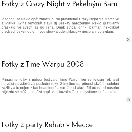
Fotky z Crazy Night v Pekelným Baru
V sobotu se Peklo opět zbláznilo. Na pravidelné Crazy Night dje MarcoSe
a Marka Twina tentokrát slavil dj Veekay narozeniny. Peklo gratulanty
praskalo ve švech až do rána. Drink střídal drink, barman několikrát
předvedl pekelnou ohnivou show a odejít klasicky nešlo ani po svítání.
Fotky z Time Warpu 2008
Přinášíme fotky z indoor festivalu Time Warp. Ten se letošní rok těšil
největší návštěvě za poslední roky. Silný line-up přinesl skvělé hudební
zážitky a to nejen z řad headlinerů akce. Jak si akci užili účastníci našeho
zájezdu se můžete dočíst např. v diskuzním fóru a chystáme také anketu.
Fotky z party Rehab v Mecce