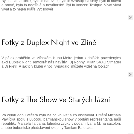
Bylo to fantastické, bylo to barevné, bylo to vzrušující a sexy, bylo to naivní
a hravé, bylo to neotřelé a novátorské. Byl to koncert Toxique. Vivat vivat
vivat a to nejen Kláře Vytiskové!
Fotky z Duplex Night ve Zlíně
V pátek proběhla ve zlínském klubu Metro jedna z dalších povedených
akcí Duplex Night. Tentokrát nás navštívil Dj Ronny, Milan SAXO Strnadel
a Dj Pietri. A jak to v klubu v noci vypadalo, můžete vidět na fotkách.
Fotky z The Show ve Starých lázní
Po celou dobu večera bylo na co koukat a co obdivovat. Umění Michala
Pavlíčka spolu s Luccou, barmanskou show v podání reprezentanta naší
republiky Marcela Talpana, lahodící zvuky v podání Ivana M. na saxofon,
anebo bubenické představení skupiny Tamtam Batucada