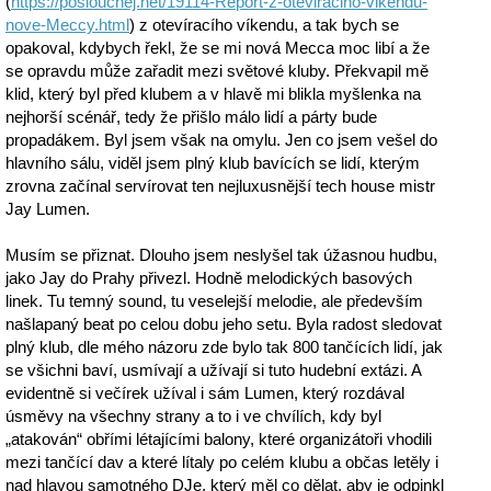
(
https://poslouchej.net/19114-Report-z-oteviraciho-vikendu-
nove-Meccy.html
) z otevíracího víkendu, a tak bych se
opakoval, kdybych řekl, že se mi nová Mecca moc libí a že
se opravdu může zařadit mezi světové kluby. Překvapil mě
klid, který byl před klubem a v hlavě mi blikla myšlenka na
nejhorší scénář, tedy že přišlo málo lidí a párty bude
propadákem. Byl jsem však na omylu. Jen co jsem vešel do
hlavního sálu, viděl jsem plný klub bavících se lidí, kterým
zrovna začínal servírovat ten nejluxusnější tech house mistr
Jay Lumen.
Musím se přiznat. Dlouho jsem neslyšel tak úžasnou hudbu,
jako Jay do Prahy přivezl. Hodně melodických basových
linek. Tu temný sound, tu veselejší melodie, ale především
našlapaný beat po celou dobu jeho setu. Byla radost sledovat
plný klub, dle mého názoru zde bylo tak 800 tančících lidí, jak
se všichni baví, usmívají a užívají si tuto hudební extázi. A
evidentně si večírek užíval i sám Lumen, který rozdával
úsměvy na všechny strany a to i ve chvílích, kdy byl
„atakován“ obřími létajícími balony, které organizátoři vhodili
mezi tančící dav a které lítaly po celém klubu a občas letěly i
nad hlavou samotného DJe, který měl co dělat, aby je odpinkl