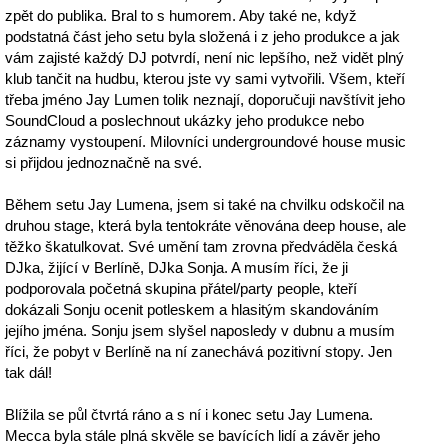
zpět do publika. Bral to s humorem. Aby také ne, když
podstatná část jeho setu byla složená i z jeho produkce a jak
vám zajisté každý DJ potvrdí, není nic lepšího, než vidět plný
klub tančit na hudbu, kterou jste vy sami vytvořili. Všem, kteří
třeba jméno Jay Lumen tolik neznají, doporučuji navštívit jeho
SoundCloud a poslechnout ukázky jeho produkce nebo
záznamy vystoupení. Milovníci undergroundové house music
si přijdou jednoznačně na své.
Během setu Jay Lumena, jsem si také na chvilku odskočil na
druhou stage, která byla tentokráte věnována deep house, ale
těžko škatulkovat. Své umění tam zrovna předváděla česká
DJka, žijící v Berlíně, DJka Sonja. A musím říci, že ji
podporovala početná skupina přátel/party people, kteří
dokázali Sonju ocenit potleskem a hlasitým skandováním
jejího jména. Sonju jsem slyšel naposledy v dubnu a musím
říci, že pobyt v Berlíně na ní zanechává pozitivní stopy. Jen
tak dál!
Blížila se půl čtvrtá ráno a s ní i konec setu Jay Lumena.
Mecca byla stále plná skvěle se bavících lidí a závěr jeho