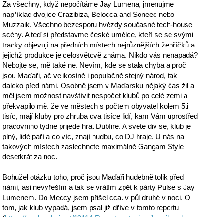
Za všechny, když nepočítáme Jay Lumena, jmenujme
například dvojice Crazibiza, Belocca and Soneec nebo
Muzzaik. Všechno bezesporu hvězdy současné tech-house
scény. A teď si představme české umělce, kteří se se svými
tracky objevují na předních místech nejrůznějších žebříčků a
jejichž produkce je celosvětově známa. Nikdo vás nenapadá?
Nebojte se, mě také ne. Nevím, kde se stala chyba a proč
jsou Maďaři, ač velikostně i populačně stejný národ, tak
daleko před námi. Osobně jsem v Maďarsku nějaký čas žil a
měl jsem možnost navštívit nespočet klubů po celé zemi a
překvapilo mě, že ve městech s počtem obyvatel kolem 5ti
tisíc, mají kluby pro zhruba dva tisíce lidí, kam Vám uprostřed
pracovního týdne přijede hrát Dubfire. A světe div se, klub je
plný, lidé paří a co víc, znají hudbu, co DJ hraje. U nás na
takových místech zaslechnete maximálně Gangam Style
desetkrát za noc.
Bohužel otázku toho, proč jsou Maďaři hudebně tolik před
námi, asi nevyřeším a tak se vrátím zpět k párty Pulse s Jay
Lumenem. Do Meccy jsem přišel cca. v půl druhé v noci. O
tom, jak klub vypadá, jsem psal již dříve v tomto reportu