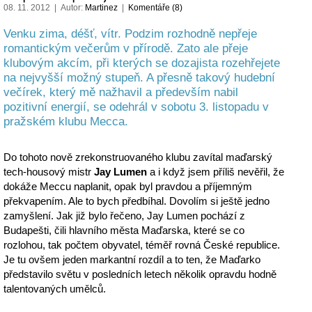
08. 11. 2012 | Autor:
Martinez
|
Komentáře (8)
Venku zima, déšť, vítr. Podzim rozhodně nepřeje
romantickým večerům v přírodě. Zato ale přeje
klubovým akcím, při kterých se dozajista rozehřejete
na nejvyšší možný stupeň. A přesně takový hudební
večírek, který mě nažhavil a především nabil
pozitivní energií, se odehrál v sobotu 3. listopadu v
pražském klubu Mecca.
Do tohoto nově zrekonstruovaného klubu zavítal maďarský
tech-housový mistr
Jay Lumen
a i když jsem příliš nevěřil, že
dokáže Meccu naplanit, opak byl pravdou a příjemným
překvapením. Ale to bych předbíhal. Dovolím si ještě jedno
zamyšlení. Jak již bylo řečeno, Jay Lumen pochází z
Budapešti, čili hlavního města Maďarska, které se co
rozlohou, tak počtem obyvatel, téměř rovná České republice.
Je tu ovšem jeden markantní rozdíl a to ten, že Maďarko
představilo světu v posledních letech několik opravdu hodně
talentovaných umělců.