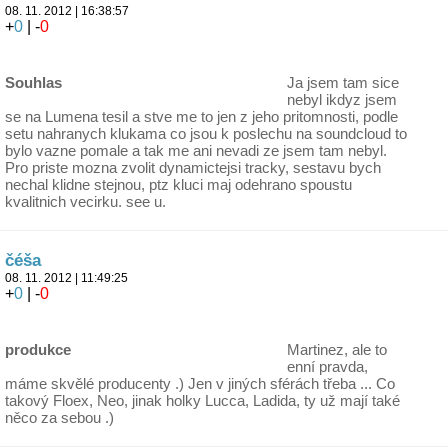
08. 11. 2012 | 16:38:57
+
0
| -
0
Souhlas
Ja jsem tam sice
nebyl ikdyz jsem
se na Lumena tesil a stve me to jen z jeho pritomnosti, podle
setu nahranych klukama co jsou k poslechu na soundcloud to
bylo vazne pomale a tak me ani nevadi ze jsem tam nebyl.
Pro priste mozna zvolit dynamictejsi tracky, sestavu bych
nechal klidne stejnou, ptz kluci maj odehrano spoustu
kvalitnich vecirku. see u.
čéša
08. 11. 2012 | 11:49:25
+
0
| -
0
produkce
Martinez, ale to
enní pravda,
máme skvělé producenty .) Jen v jiných sférách třeba ... Co
takový Floex, Neo, jinak holky Lucca, Ladida, ty už mají také
něco za sebou .)