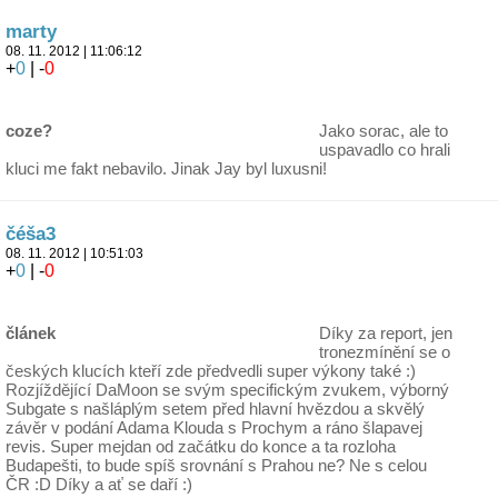
marty
08. 11. 2012 | 11:06:12
+
0
| -
0
coze?
Jako sorac, ale to
uspavadlo co hrali
kluci me fakt nebavilo. Jinak Jay byl luxusni!
čéša3
08. 11. 2012 | 10:51:03
+
0
| -
0
článek
Díky za report, jen
tronezmínění se o
českých klucích kteří zde předvedli super výkony také :)
Rozjíždějící DaMoon se svým specifickým zvukem, výborný
Subgate s našláplým setem před hlavní hvězdou a skvělý
závěr v podání Adama Klouda s Prochym a ráno šlapavej
revis. Super mejdan od začátku do konce a ta rozloha
Budapešti, to bude spíš srovnání s Prahou ne? Ne s celou
ČR :D Díky a ať se daří :)