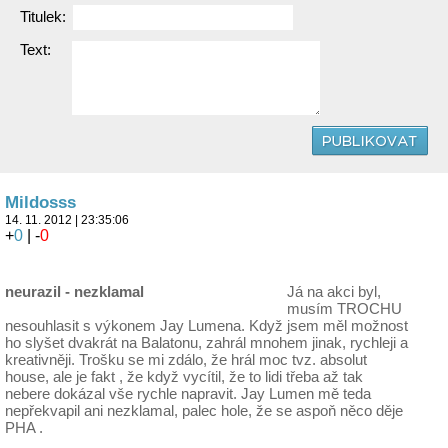
Titulek:
Text:
Mildosss
14. 11. 2012 | 23:35:06
+
0
| -
0
neurazil - nezklamal
Já na akci byl,
musím TROCHU
nesouhlasit s výkonem Jay Lumena. Když jsem měl možnost
ho slyšet dvakrát na Balatonu, zahrál mnohem jinak, rychleji a
kreativněji. Trošku se mi zdálo, že hrál moc tvz. absolut
house, ale je fakt , že když vycítil, že to lidi třeba až tak
nebere dokázal vše rychle napravit. Jay Lumen mě teda
nepřekvapil ani nezklamal, palec hole, že se aspoň něco děje
PHA .