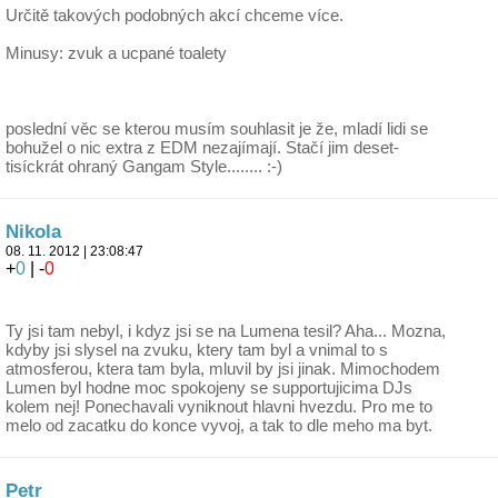
Určitě takových podobných akcí chceme více.
Minusy: zvuk a ucpané toalety
poslední věc se kterou musím souhlasit je že, mladí lidi se
bohužel o nic extra z EDM nezajímají. Stačí jim deset-
tisíckrát ohraný Gangam Style........ :-)
Nikola
08. 11. 2012 | 23:08:47
+
0
| -
0
Ty jsi tam nebyl, i kdyz jsi se na Lumena tesil? Aha... Mozna,
kdyby jsi slysel na zvuku, ktery tam byl a vnimal to s
atmosferou, ktera tam byla, mluvil by jsi jinak. Mimochodem
Lumen byl hodne moc spokojeny se supportujicima DJs
kolem nej! Ponechavali vyniknout hlavni hvezdu. Pro me to
melo od zacatku do konce vyvoj, a tak to dle meho ma byt.
Petr