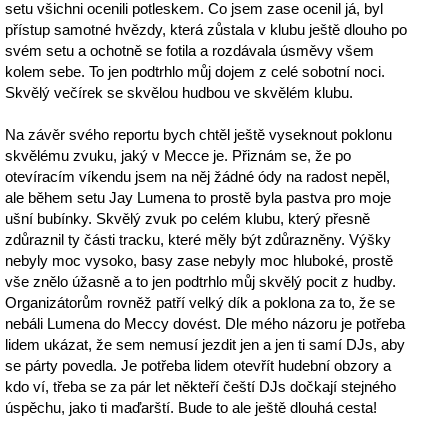
setu všichni ocenili potleskem. Co jsem zase ocenil já, byl
přístup samotné hvězdy, která zůstala v klubu ještě dlouho po
svém setu a ochotně se fotila a rozdávala úsměvy všem
kolem sebe. To jen podtrhlo můj dojem z celé sobotní noci.
Skvělý večírek se skvělou hudbou ve skvělém klubu.
Na závěr svého reportu bych chtěl ještě vyseknout poklonu
skvělému zvuku, jaký v Mecce je. Přiznám se, že po
otevíracím víkendu jsem na něj žádné ódy na radost nepěl,
ale během setu Jay Lumena to prostě byla pastva pro moje
ušní bubínky. Skvělý zvuk po celém klubu, který přesně
zdůraznil ty části tracku, které měly být zdůrazněny. Výšky
nebyly moc vysoko, basy zase nebyly moc hluboké, prostě
vše znělo úžasně a to jen podtrhlo můj skvělý pocit z hudby.
Organizátorům rovněž patří velký dík a poklona za to, že se
nebáli Lumena do Meccy dovést. Dle mého názoru je potřeba
lidem ukázat, že sem nemusí jezdit jen a jen ti samí DJs, aby
se párty povedla. Je potřeba lidem otevřít hudební obzory a
kdo ví, třeba se za pár let někteří čeští DJs dočkají stejného
úspěchu, jako ti maďarští. Bude to ale ještě dlouhá cesta!