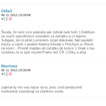
čéša3
08. 11. 2012 | 10:28:08
+
0
| -
0
Škoda, že není více popsáno jak zahráli naši hoši :) DaMoon
se svým specifickým soundem za načátku a co teprve
Subgate, ten to před Lumenem rozjel dokonale, fakt parádní
tracky a závěr v podání Adama Klouda s Prochym a i Revis
na konci ...Prostě mejdan od začátku do konce :) Jinak s tou
rozlohou, to si spíš myslel Prahu než ČR :) Díky a ahoj
Martinez
08. 11. 2012 | 10:26:09
+
0
| -
0
zajimal by me vas nazor na to, proc cesti producenti
markantne zaostavaji za zbytkem sveta.