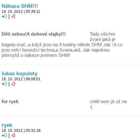
Nákaza SHM!!!
19. 10. 2012 | 05:39:11
+
0
| -
0
Děti sebou!A duhové vlajky!!!
Tady všichni
žvaní jaká je
bageta srač..a když jsou na 4 hodiny někde SHM ,tak i ti co
jsou velcí fanoušci techna,a Svana,atd...tak najednou
přemýšlí o nákeze jménem SHM!
lukas kopulety
18. 10. 2012 | 08:08:01
+
0
| -
0
for ryek
chtěl sem jít už ne
:(
ryek
18. 10. 2012 | 05:32:16
+
0
| -
0