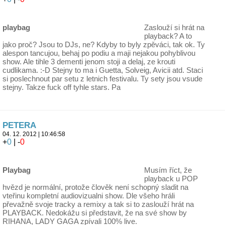
playbag
Zaslouží si hrát na
playback? A to
jako proč? Jsou to DJs, ne? Kdyby to byly zpěváci, tak ok. Ty
alespon tancujou, behaj po podiu a maji nejakou pohyblivou
show. Ale tihle 3 dementi jenom stoji a delaj, ze krouti
cudlikama. :-D Stejny to ma i Guetta, Solveig, Avicii atd. Staci
si poslechnout par setu z letnich festivalu. Ty sety jsou vsude
stejny. Takze fuck off tyhle stars. Pa
PETERA
04. 12. 2012 | 10:46:58
+
0
| -
0
Playbag
Musím říct, že
playback u POP
hvězd je normální, protože člověk není schopný sladit na
vteřinu kompletní audiovizualni show. Dle všeho hráli
převažně svoje tracky a remixy a tak si to zaslouží hrát na
PLAYBACK. Nedokážu si představit, že na své show by
RIHANA, LADY GAGA zpívali 100% live.