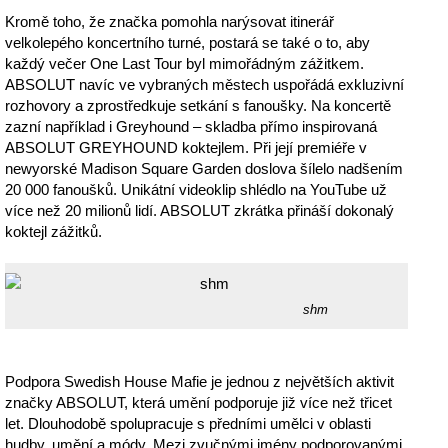
Kromě toho, že značka pomohla narýsovat itinerář
velkolepého koncertního turné, postará se také o to, aby
každý večer One Last Tour byl mimořádným zážitkem.
ABSOLUT navíc ve vybraných městech uspořádá exkluzivní
rozhovory a zprostředkuje setkání s fanoušky. Na koncertě
zazní například i Greyhound – skladba přímo inspirovaná
ABSOLUT GREYHOUND koktejlem. Při její premiéře v
newyorské Madison Square Garden doslova šílelo nadšením
20 000 fanoušků. Unikátní videoklip shlédlo na YouTube už
více než 20 milionů lidí. ABSOLUT zkrátka přináší dokonalý
koktejl zážitků.
shm
Podpora Swedish House Mafie je jednou z největších aktivit
značky ABSOLUT, která umění podporuje již více než třicet
let. Dlouhodobě spolupracuje s předními umělci v oblasti
hudby, umění a módy. Mezi zvučnými jmény podporovanými