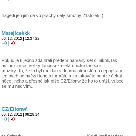
tragedi jen jim de vo prachy cely smutny 21století :(
Matejicekkk
06. 12. 2012 | 12:37:22
+
0
| -
0
Pokud je ti jedno zda hráli předem nahraný set či nikoli, tak
asi nejsi moc veliký fanoušek elektronické taneční
muziky..To, že to byl mejdan s dobrou atmosférou nepopírám,
jen bych od hvězd tohoto formátu a za takovéto peníze čekal
něco jiného a přesně jak píše CZ/Eilonw že ho to uráží, vubec
se mu nedivím..
CZ/Eilonw\
06. 12. 2012 | 08:28:14
+
0
| -
0