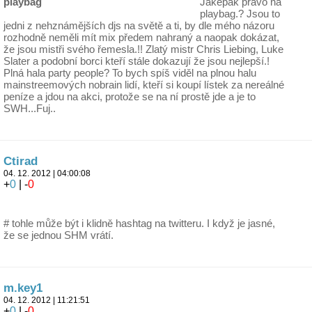
playbag
Jaképak právo na
playbag.? Jsou to
jedni z nehznámějších djs na světě a ti, by dle mého názoru
rozhodně neměli mít mix předem nahraný a naopak dokázat,
že jsou mistři svého řemesla.!! Zlatý mistr Chris Liebing, Luke
Slater a podobní borci kteří stále dokazují že jsou nejlepší.!
Plná hala party people? To bych spíš viděl na plnou halu
mainstreemových nobrain lidí, kteří si koupí lístek za nereálné
peníze a jdou na akci, protože se na ní prostě jde a je to
SWH...Fuj..
Ctirad
04. 12. 2012 | 04:00:08
+
0
| -
0
# tohle může být i klidně hashtag na twitteru. I když je jasné,
že se jednou SHM vrátí.
m.key1
04. 12. 2012 | 11:21:51
+
0
| -
0