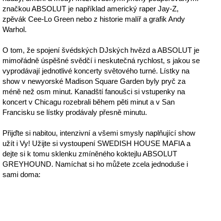
značkou ABSOLUT je například americký raper Jay-Z,
zpěvák Cee-Lo Green nebo z historie malíř a grafik Andy
Warhol.
O tom, že spojení švédských DJských hvězd a ABSOLUT je
mimořádně úspěšné svědčí i neskutečná rychlost, s jakou se
vyprodávají jednotlivé koncerty světového turné. Lístky na
show v newyorské Madison Square Garden byly pryč za
méně než osm minut. Kanadští fanoušci si vstupenky na
koncert v Chicagu rozebrali během pěti minut a v San
Francisku se lístky prodávaly přesně minutu.
Přijďte si nabitou, intenzivní a všemi smysly naplňující show
užít i Vy! Užijte si vystoupení SWEDISH HOUSE MAFIA a
dejte si k tomu sklenku zmíněného koktejlu ABSOLUT
GREYHOUND. Namíchat si ho můžete zcela jednoduše i
sami doma: