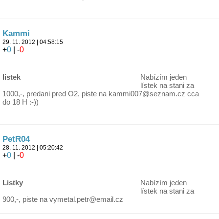
Kammi
29. 11. 2012 | 04:58:15
+
0
| -
0
listek
Nabízím jeden
lístek na stani za
1000,-, predani pred O2, piste na kammi007@seznam.cz cca
do 18 H :-))
PetR04
28. 11. 2012 | 05:20:42
+
0
| -
0
Listky
Nabízím jeden
lístek na stani za
900,-, piste na vymetal.petr@email.cz