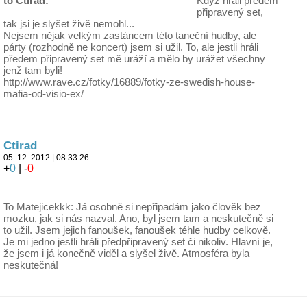
to Ctirad:
Když hráli předem
připravený set,
tak jsi je slyšet živě nemohl...
Nejsem nějak velkým zastáncem této taneční hudby, ale
párty (rozhodně ne koncert) jsem si užil. To, ale jestli hráli
předem připravený set mě uráží a mělo by urážet všechny
jenž tam byli!
http://www.rave.cz/fotky/16889/fotky-ze-swedish-house-
mafia-od-visio-ex/
Ctirad
05. 12. 2012 | 08:33:26
+
0
| -
0
To Matejicekkk: Já osobně si nepřipadám jako člověk bez
mozku, jak si nás nazval. Ano, byl jsem tam a neskutečně si
to užil. Jsem jejich fanoušek, fanoušek téhle hudby celkově.
Je mi jedno jestli hráli předpřipravený set či nikoliv. Hlavní je,
že jsem i já konečně viděl a slyšel živě. Atmosféra byla
neskutečná!