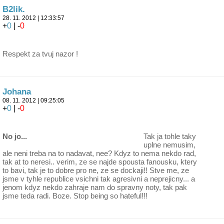
B2lik.
28. 11. 2012 | 12:33:57
+
0
| -
0
Respekt za tvuj nazor !
Johana
08. 11. 2012 | 09:25:05
+
0
| -
0
No jo...
Tak ja tohle taky
uplne nemusim,
ale neni treba na to nadavat, nee? Kdyz to nema nekdo rad,
tak at to neresi.. verim, ze se najde spousta fanousku, ktery
to bavi, tak je to dobre pro ne, ze se dockaji!! Stve me, ze
jsme v tyhle republice vsichni tak agresivni a neprejicny... a
jenom kdyz nekdo zahraje nam do spravny noty, tak pak
jsme teda radi. Boze. Stop being so hateful!!!