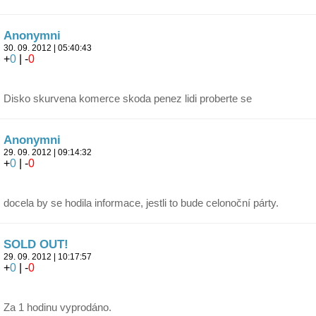
Anonymni
30. 09. 2012 | 05:40:43
+
0
| -
0
Disko skurvena komerce skoda penez lidi proberte se
Anonymni
29. 09. 2012 | 09:14:32
+
0
| -
0
docela by se hodila informace, jestli to bude celonoční párty.
SOLD OUT!
29. 09. 2012 | 10:17:57
+
0
| -
0
Za 1 hodinu vyprodáno.