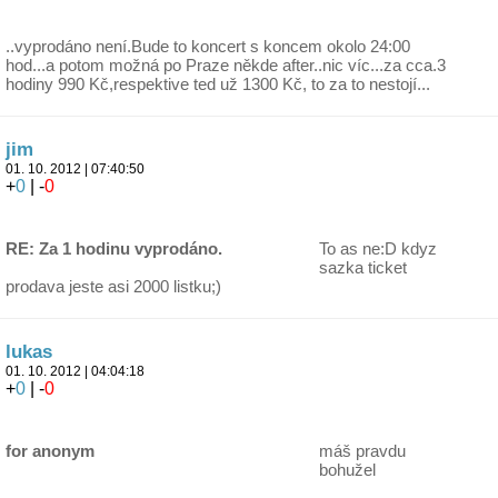
..vyprodáno není.Bude to koncert s koncem okolo 24:00
hod...a potom možná po Praze někde after..nic víc...za cca.3
hodiny 990 Kč,respektive ted už 1300 Kč, to za to nestojí...
jim
01. 10. 2012 | 07:40:50
+
0
| -
0
RE: Za 1 hodinu vyprodáno.
To as ne:D kdyz
sazka ticket
prodava jeste asi 2000 listku;)
lukas
01. 10. 2012 | 04:04:18
+
0
| -
0
for anonym
máš pravdu
bohužel