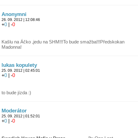
Anonymni
26. 09. 2012 | 12:08:46
+
0
| -
0
Kašlu na Áčko ,jedu na SHM!!!To bude smažba!!!Předskokan
Madonna!
lukas kopulety
25. 09. 2012 | 02:45:01
+
0
| -
0
to bude jízda :)
Moderátor
25. 09. 2012 | 01:52:01
+
0
| -
0