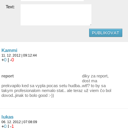
Text:
Kammi
11. 12. 2012 | 09:12:44
+
0
| -
0
report
diky za report,
dost ma
prekvapilo ked sa vypla pocas setu hudba..wtf? to by sa
takym profesionalom nemalo stat.. ale teraz už viem čo bol
dovod..jinak to bolo good :-))
lukas
06. 12. 2012 | 07:08:09
+
0
| -
1