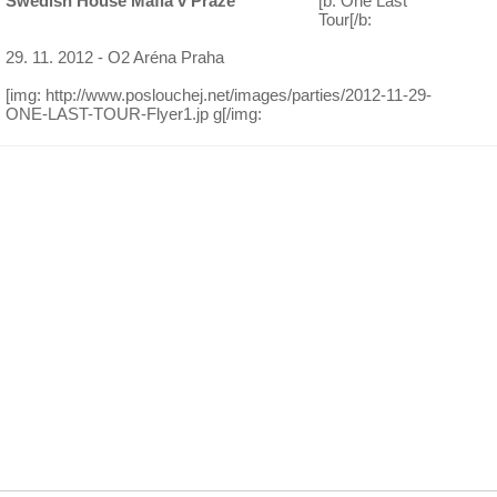
Swedish House Mafia v Praze
[b: One Last
Tour[/b:
29. 11. 2012 - O2 Aréna Praha
[img: http://www.poslouchej.net/images/parties/2012-11-29-
ONE-LAST-TOUR-Flyer1.jp g[/img: