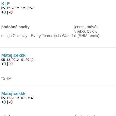
KLF
05. 12. 2012 | 12:08:57
+
0
| -
0
podobné pocity
jenom, mávání
vlajkou bylo u
songu Coldplay - Every Teardrop Is Waterfall (SHM remix) ...
Matejicekkk
05. 12. 2012 | 01:39:19
+
0
| -
0
*SHM
Matejicekkk
05. 12. 2012 | 01:37:32
+
0
| -
0