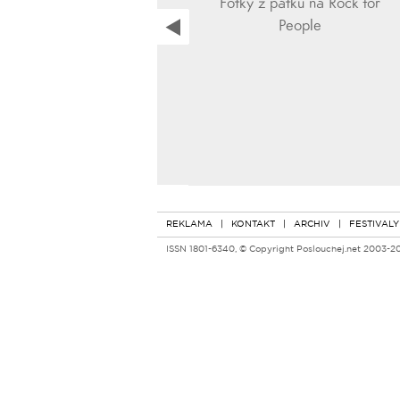
Fotky z pátku na Rock for
People
REKLAMA
|
KONTAKT
|
ARCHIV
|
FESTIVALY
ISSN 1801-6340, © Copyright Poslouchej.net 2003-2