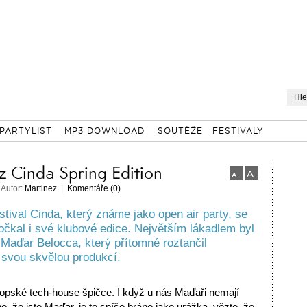
PARTYLIST
MP3 DOWNLOAD
SOUTĚŽE
FESTIVALY
z Cinda Spring Edition
 Autor:
Martinez
|
Komentáře (0)
stival Cinda, který známe jako open air party, se
očkal i své klubové edice. Největším lákadlem byl
Maďar Belocca, který přítomné roztančil
svou skvělou produkcí.
vropské tech-house špičce. I když u nás Maďaři nemají
, že jste Maďar, je to spíše bráno jako urážka, vězte, že