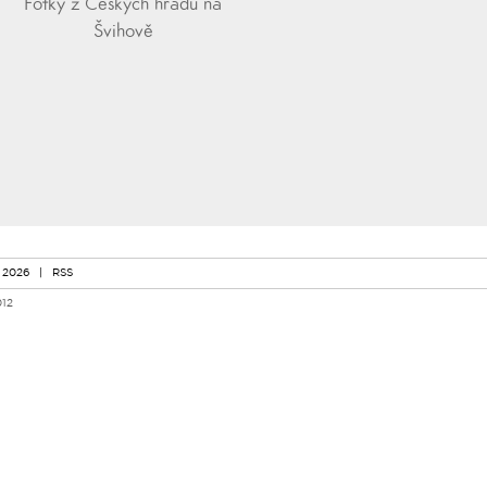
Fotky z Českých hradů na
Švihově
 2026
|
RSS
012