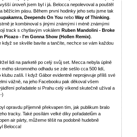
yšší úroveň jsem byl i já. Belocca nepolevoval a pouštěl
a běžícím pásu. Během první hodinky jeho setu jsme tak
upakamra, Deepends On You
nebo
Way of Thinking
.
istrně je kombinoval s jinými známými i méně známými
stojí track s chytlavým vokálem
Ruben Mandolini - Broke
an Picazo - I'm Gonna Show (Hollen Remix)
.
e když se skvěle bavíte a tančíte, nechce se vám každou
el lidi na parketě po celý svůj set. Mecca nebyla úplně
le mého skromného odhadu se zde sešlo cca 500 lidí,
o klubu zašli. I když Gábor evidentně neprojevuje příliš své
velmi vážně, na jeho Facebooku pak děkoval všem
yjádření pořadatele si Prahu celý víkend skutečně užíval a
-)
byl opravdu příjemně překvapen tím, jak publikum bralo
 jeho tracky. Také posílám velké díky pořadatelům a
 open air párty, můžeme těšit na podobně hudebně
yl Belocca!