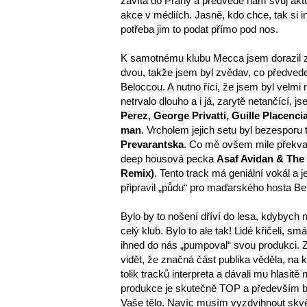
zavítá do Prahy a předvede nám svůj aktu
akce v médiích. Jasně, kdo chce, tak si i
potřeba jim to podat přímo pod nos.
K samotnému klubu Mecca jsem dorazil zh
dvou, takže jsem byl zvědav, co předved
Beloccou. A nutno říci, že jsem byl velmi 
netrvalo dlouho a i já, zarytě netančící, 
Perez, George Privatti, Guille Placenc
man
. Vrcholem jejich setu byl bezespor
Prevarantska
. Co mě ovšem mile překvapil
deep housová pecka
Asaf Avidan & The
Remix)
. Tento track má geniální vokál a j
připravil „půdu“ pro maďarského hosta Be
Bylo by to nošení dříví do lesa, kdybych
celý klub. Bylo to ale tak! Lidé křičeli, sm
ihned do nás „pumpoval“ svou produkci.
vidět, že značná část publika věděla, na k
tolik tracků interpreta a dávali mu hlasitě
produkce je skutečně TOP a především bas
Vaše tělo. Navíc musím vyzdvihnout skvělý