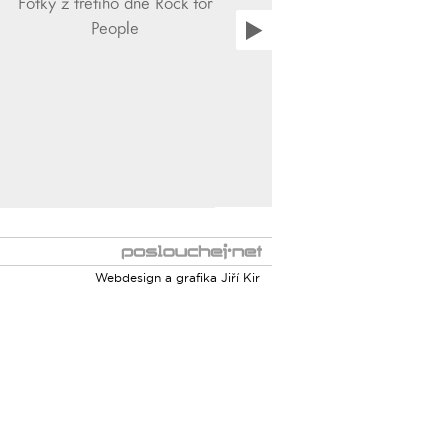
Fotky z třetího dne Rock for
People
Webdesign a grafika
Jiří Kir