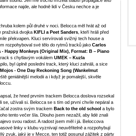
ální sound. Jen mě trochu mrzela slabší propagace této
nformace najde, ale hodně lidí v Česku nechce a je
ruba kolem půl druhé v noci. Belocca měl hrát až od
e pražská dvojka
KIFLI a Peet Sanders
, kteří hráli před
mile překvapen. Kluci servírovali svižný tech house a
jsem rozpohyboval své tělo do rytmů tracků jako
Carlos
ia - Happy Monkeys (Original Mix), Format: B – Piano
u track s chytlavým vokálem
UMEK – Kuzla
o, byl úplně poslední track, který kluci zahráli, a sice
 Mojos - One Day Reckoning Song (Wankelmut
eště geniálnější melodii a i když je pomalejší, skvěle
loccu.
 napsal, že hned prvním trackem Belocca doslova rozsekal
áli se, užívali si. Belocca se s tím od první chvíle nepáral a
 Začal zostra svým trackem
Back to the old school
a bylo
oho tento večer šla. Dlouho jsem nezažil, aby lidé znali
 najevo svou radost. A radost jsem měl i já. Beloccova
ové linky v klubu vyznívají neuvěřitelně a rozpohybují
 zvuk, jaký je v Mecce, ten totiž posunul zážitek z párty