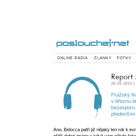
ONLINE RÁDIA
ČLÁNKY
FOTKY
Report 
29. 03. 2013 |
Pražský fe
v březnu d
bezesporu 
především 
Ano, Belocca patří již nějaký ten rok k e
příliš dobré jméno a když vám někdo řekne