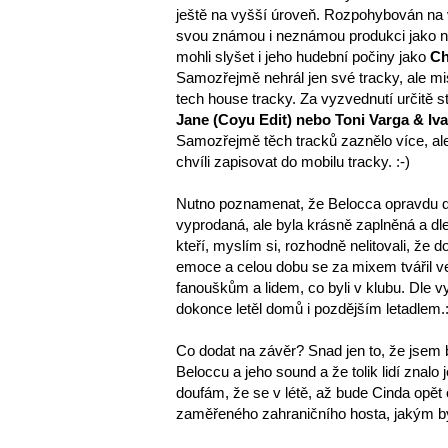
ještě na vyšší úroveň. Rozpohybován na v
svou známou i neznámou produkci jako n
mohli slyšet i jeho hudební počiny jako
Ch
Samozřejmě nehrál jen své tracky, ale m
tech house tracky. Za vyzvednutí určitě 
Jane (Coyu Edit) nebo Toni Varga & Iv
Samozřejmě těch tracků zaznělo více, al
chvíli zapisovat do mobilu tracky. :-)
Nutno poznamenat, že Belocca opravdu drž
vyprodaná, ale byla krásně zaplněná a d
kteří, myslím si, rozhodně nelitovali, že d
emoce a celou dobu se za mixem tvářil 
fanouškům a lidem, co byli v klubu. Dle v
dokonce letěl domů i pozdějším letadlem.:
Co dodat na závěr? Snad jen to, že jsem 
Beloccu a jeho sound a že tolik lidí znalo
doufám, že se v létě, až bude Cinda opět
zaměřeného zahraničního hosta, jakým b