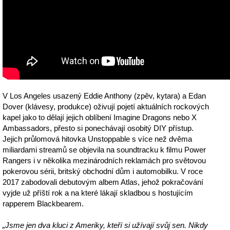
V Los Angeles usazený Eddie Anthony (zpěv, kytara) a Edan
Dover (klávesy, produkce) oživují pojetí aktuálních rockových
kapel jako to dělají jejich oblíbení Imagine Dragons nebo X
Ambassadors, přesto si ponechávají osobitý DIY přístup.
Jejich průlomová hitovka Unstoppable s více než dvěma
miliardami streamů se objevila na soundtracku k filmu Power
Rangers i v několika mezinárodních reklamách pro světovou
pokerovou sérii, britský obchodní dům i automobilku. V roce
2017 zabodovali debutovým albem Atlas, jehož pokračování
vyjde už příští rok a na které lákají skladbou s hostujícím
rapperem Blackbearem.
„Jsme jen dva kluci z Ameriky, kteří si užívají svůj sen. Nikdy