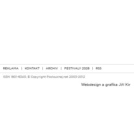
REKLAMA
|
KONTAKT
|
ARCHIV
|
FESTIVALY 2026
|
RSS
ISSN 1801-6340, © Copyright Poslouchej.net 2003-2012
Webdesign a grafika
Jiří Kir