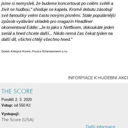
jsme si nemysleli, že budeme koncertovat po celém světě a
živit se hudbou,“ shoduje se kapela. Kromě debutu zásobují
své fanoušky velmi často novými písněmi. Stále populárnější
způsob vydávání skladeb pro magazín Headliner
okomentoval Eddie: „Je to jako s Netflixem, dokoukáte jeden
seriál a hned chcete další... Nikdo nemá čas čekat týden na
další díl, všichni chtějí všechno hned.“
Dodal: Kristyna Koreis, Fource Entertainment s.r.o.
INFORMACE K HUDEBNÍ AKCI
THE SCORE
Pondělí 2. 3. 2020
Vstup:
od 550 Kč
Vystupují:
The Score (USA)
Další informace