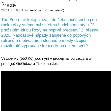
Praze
28. 11. 2019 | Autor:
redakce
|
Komentáře (0)
The Score se katapultovali do čela současného pop-
rocku díky svému pulzujícímu hudebnímu stylu. V
pražském klubu Roxy se poprvé představí 2. března
2020. Nadčasové nápady zabalené do popových
refrénů a motivačních sloganů přinesly dvojici
muzikantů vyprodané koncerty po celém světě.
Vstupenky (550 Kč) jsou nyní v prodeji na fource.cz a u
prodejců GoOut.cz a Ticketmaster.