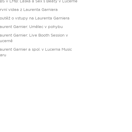
BS v LMB: Láska a Sex s Beaty v Lucerně
rvní videa z Laurenta Garniera
outěž o vstupy na Laurenta Garniera
aurent Garnier: Umělec v pohybu
aurent Garnier: Live Booth Session v
ucerně
aurent Garnier a spol. v Lucerna Music
aru