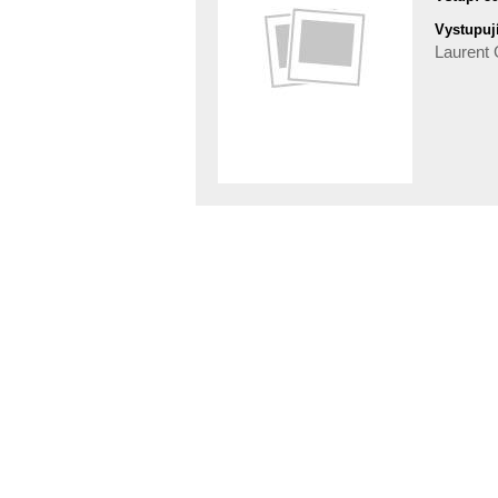
Vystupují
Laurent 