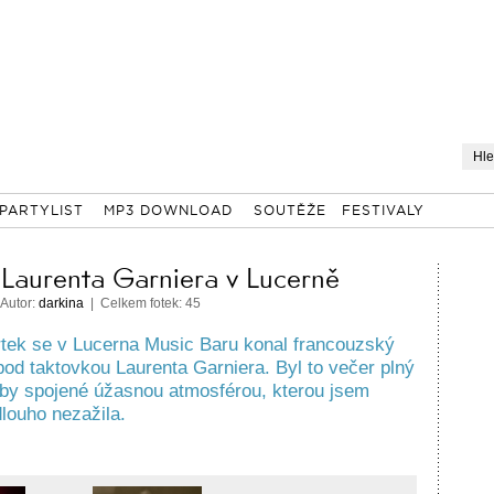
PARTYLIST
MP3 DOWNLOAD
SOUTĚŽE
FESTIVALY
 Laurenta Garniera v Lucerně
 Autor:
darkina
| Celkem fotek: 45
rtek se v Lucerna Music Baru konal francouzský
od taktovkou Laurenta Garniera. Byl to večer plný
by spojené úžasnou atmosférou, kterou jsem
dlouho nezažila.