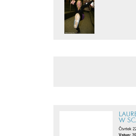
LAUR
W SCA
Čtvrtek 2
Vstup:
39