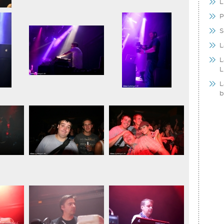
L
P
S
L
L
L
L
b