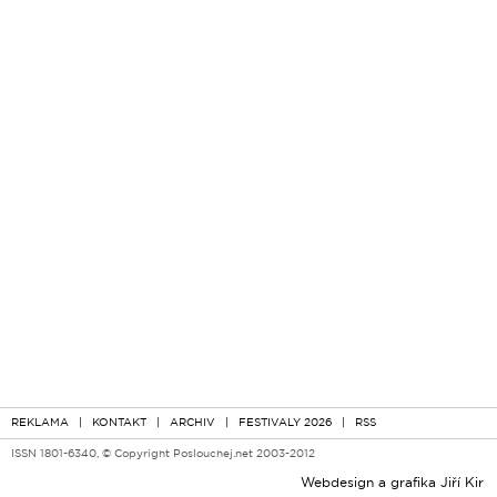
REKLAMA
|
KONTAKT
|
ARCHIV
|
FESTIVALY 2026
|
RSS
ISSN 1801-6340, © Copyright Poslouchej.net 2003-2012
Webdesign a grafika
Jiří Kir