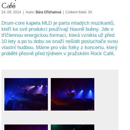
Café
24. 09. 2014 | Autor:
Bára Dřízhalová
| Celkem fotek: 30
Drum-core kapela MLD je parta mladých muzikantů,
kteří ke své produkci používají hlavně bubny. Jde o
tříčlennou energickou formaci, která vznikla už před
10 lety a po tu dobu se snaží nešidit posluchače svou
vlastní hudbou. Máme pro vás fotky z koncertu, který
proběhl přesně před týdnem v pražském Rock Café.