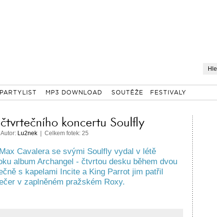
PARTYLIST
MP3 DOWNLOAD
SOUTĚŽE
FESTIVALY
 čtvrtečního koncertu Soulfly
 Autor:
Lu2nek
| Celkem fotek: 25
ax Cavalera se svými Soulfly vydal v létě
oku album Archangel - čtvrtou desku během dvou
lečně s kapelami Incite a King Parrot jim patřil
večer v zaplněném pražském Roxy.