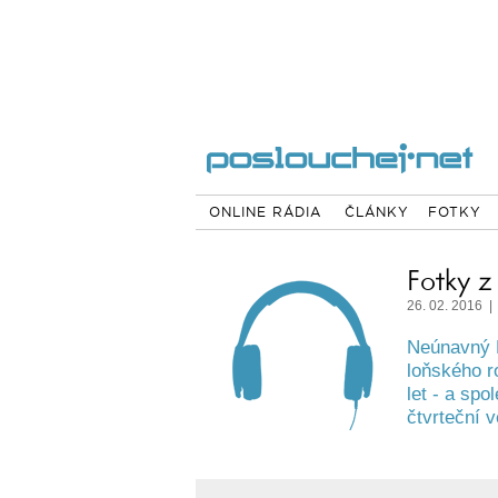
ONLINE RÁDIA
ČLÁNKY
FOTKY
Fotky z
26. 02. 2016 |
Neúnavný M
loňského r
let - a spo
čtvrteční 