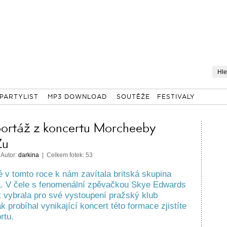
PARTYLIST
MP3 DOWNLOAD
SOUTĚŽE
FESTIVALY
portáž z koncertu Morcheeby
Zu
 Autor:
darkina
| Celkem fotek: 53
é v tomto roce k nám zavítala britská skupina
. V čele s fenomenální zpěvačkou Skye Edwards
át vybrala pro své vystoupení pražský klub
 probíhal vynikající koncert této formace zjistíte
rtu.