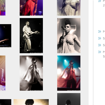
M
2
M
S
S
M
S