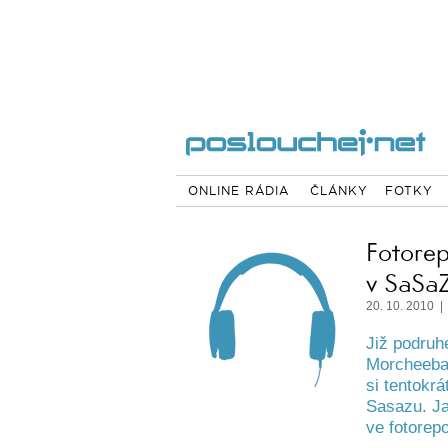
ONLINE RÁDIA
ČLÁNKY
FOTKY
Fotore
v SaSa
20. 10. 2010 |
Již podruh
Morcheeba
si tentokr
Sasazu. Jak
ve fotorepo