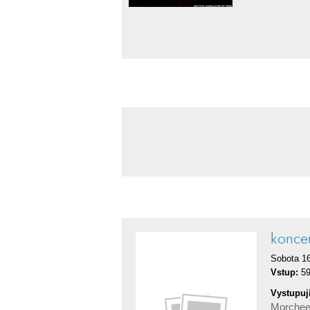
konc
Sobota 16
Vstup:
59
Vystupují
Morche