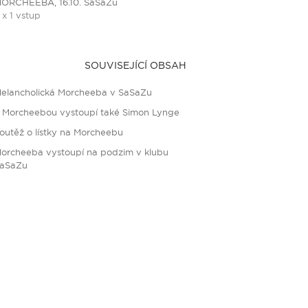
ORCHEEBA, 16.10. SaSaZu
 x 1 vstup
SOUVISEJÍCÍ OBSAH
elancholická Morcheeba v SaSaZu
 Morcheebou vystoupí také Simon Lynge
outěž o lístky na Morcheebu
orcheeba vystoupí na podzim v klubu
aSaZu