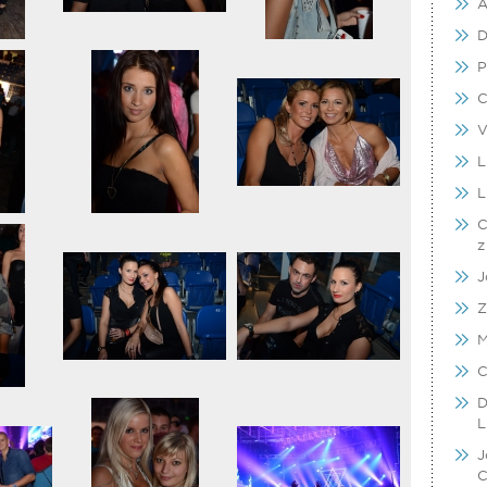
A
D
P
C
V
L
L
C
z
J
Z
M
C
D
L
J
C