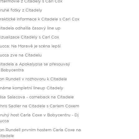
ftermovie z Citadely s Carl Cox
ruhé fotky z Citadely
raktické informace k Citadele s Carl Cox
itadela odhalila časový line up
izualizace Citadely s Carl Cox
ucca: Na Moravě je scéna lepší
ucca zve na Citadelu
itadela a Apokalypsa se přesouvají
 Bobycentra
on Rundell v rozhovoru k Citadele
náme kompletní lineup Citadely
isa Salacova - comeback na Citadele
hris Sadler na Citadele s Carlem Coxem
ruhý host Carla Coxe v Bobycentru - Dj
ucca
on Rundell prvním hostem Carla Coxe na
itadele