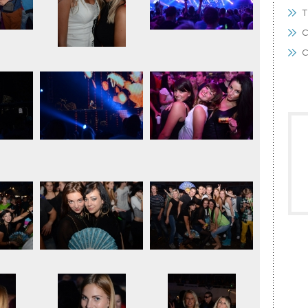
T
C
C