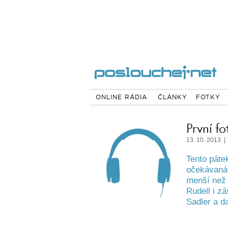
ONLINE RÁDIA
ČLÁNKY
FOTKY
První fo
13. 10. 2013 |
Tento páte
očekávaná 
menší než 
Rudell i z
Sadler a da