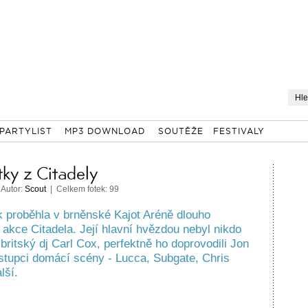
PARTYLIST
MP3 DOWNLOAD
SOUTĚŽE
FESTIVALY
tky z Citadely
 Autor:
Scout
| Celkem fotek: 99
k proběhla v brněnské Kajot Aréně dlouho
akce Citadela. Její hlavní hvězdou nebyl nikdo
britský dj Carl Cox, perfektně ho doprovodili Jon
ástupci domácí scény - Lucca, Subgate, Chris
lší.