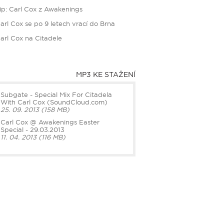
ip: Carl Cox z Awakenings
arl Cox se po 9 letech vrací do Brna
arl Cox na Citadele
MP3 KE STAŽENÍ
Subgate - Special Mix For Citadela
With Carl Cox (SoundCloud.com)
25. 09. 2013 (158 MB)
Carl Cox @ Awakenings Easter
Special - 29.03.2013
11. 04. 2013 (116 MB)