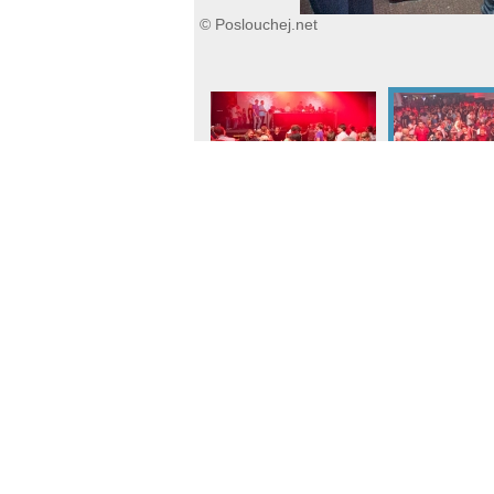
© Poslouchej.net
REKLAMA
|
KONTAKT
|
ARCHIV
|
FESTIVALY
ISSN 1801-6340, © Copyright Poslouchej.net 2003-2