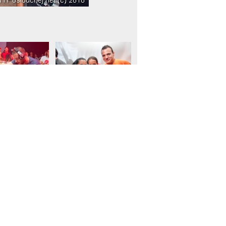
Webdesign a grafika
Jiří Kir