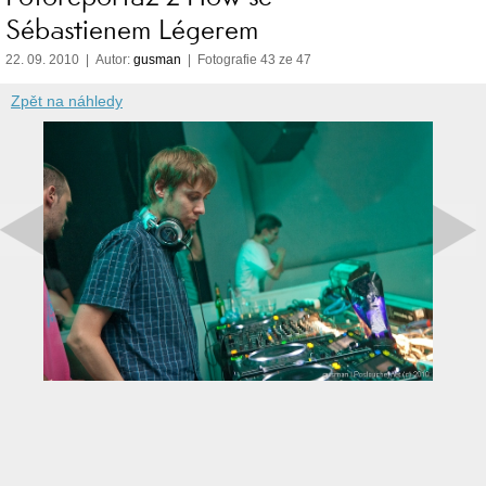
Sébastienem Légerem
22. 09. 2010 | Autor:
gusman
| Fotografie 43 ze 47
Zpět na náhledy