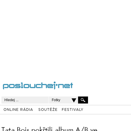
Fotky
ONLINE RÁDIA
SOUTĚŽE
FESTIVALY
Tata Bojs pokřtili album A/B ve