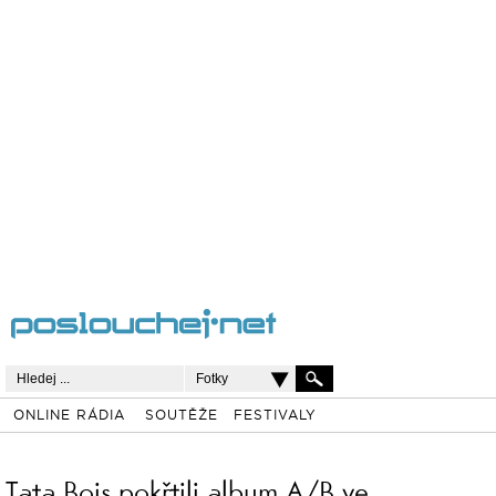
Fotky
ONLINE RÁDIA
SOUTĚŽE
FESTIVALY
Tata Bojs pokřtili album A/B ve