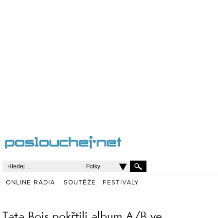
Fotky
ONLINE RÁDIA
SOUTĚŽE
FESTIVALY
Tata Bojs pokřtili album A/B ve