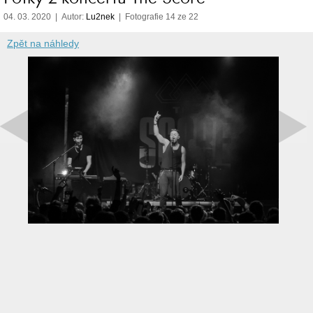
04. 03. 2020 | Autor:
Lu2nek
| Fotografie 14 ze 22
Zpět na náhledy