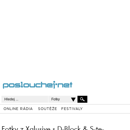
Fotky
ONLINE RÁDIA
SOUTĚŽE
FESTIVALY
Fotky z Xqlusive s D-Block & S-te-