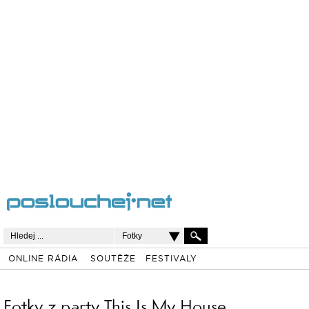
Fotky
ONLINE RÁDIA
SOUTĚŽE
FESTIVALY
Fotky z party This Is My House