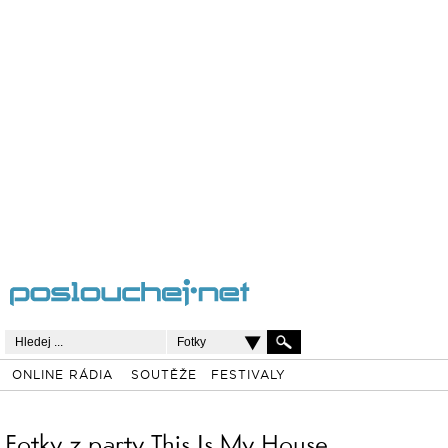
Fotky
ONLINE RÁDIA
SOUTĚŽE
FESTIVALY
Fotky z party This Is My House