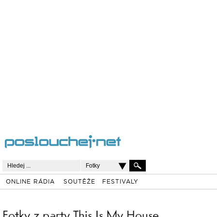
Fotky
ONLINE RÁDIA
SOUTĚŽE
FESTIVALY
Fotky z party This Is My House