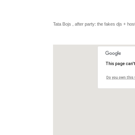
Tata Bojs , after party: the fakes djs + 
This page can'
Do you own this