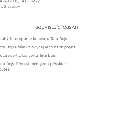
ATA BOJS, 14.12. Roxy
 x 2 vstupy
SOUVISEJÍCÍ OBSAH
ruhý fotoreport z koncertu Tata Bojs
ata Bojs udělali z obyčejného neobyčejné
otoreport z koncertu Tata bojs
ata Bojs: Předvánoční jízda pěšáků +
outěž!