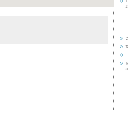
T
2
D
T
F
T
s