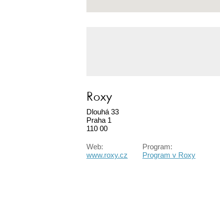
Roxy
Dlouhá 33
Praha 1
110 00
Web:
Program:
www.roxy.cz
Program v Roxy