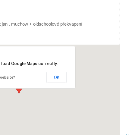
host jan . muchow + oldschoolové překvapení
t load Google Maps correctly.
OK
 website?