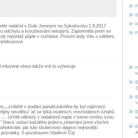
F
D
K
rtér natáčel v Dole Jeroným na Sokolovsku 1.9.2017
 o odchytu a kroužkování netopýrů. Zapomněla jsem se
F
 kdy reportáž půjde v rozhlase. Prosím tedy Vás o sdělení.
Mandousová
 mluvené slovo takže mě to vyhovuje
I
t
E
Z
E
V
n,,,,zvláště v podání panaKoukolíka by byl zajímavý
E
 Dějiny nevděku" ať se týká osobních, mezistátních vztahů
N
ch .... Určitě některý z redaktorů najde v tomto směru svou
 ".Navíc osloví každého jedince,zklamání jsme všichni
E
nohokkráte, jak tuto skutečnost objasní nejnovější
A
 poznatky. S pozdravem Vladimír Číp