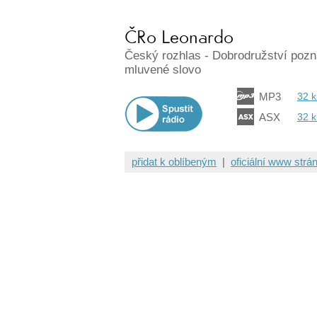
ČRo Leonardo
Český rozhlas - Dobrodružství pozn
mluvené slovo
MP3
32 
ASX
32 
přidat k oblíbeným
|
oficiální www strá