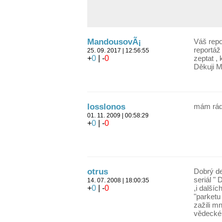
MandousovÃ¡
Váš repo
reportáž
25. 09. 2017 | 12:56:55
+
0
| -
0
zeptat ,
Děkuji 
losslonos
mám rád
01. 11. 2009 | 00:58:29
+
0
| -
0
otrus
Dobrý de
seriál "
14. 07. 2008 | 18:00:35
+
0
| -
0
,i další
"parketu
zažili m
vědecké