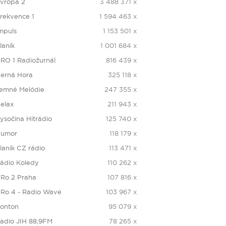
vropa 2
3 488 371 x
rekvence 1
1 594 463 x
mpuls
1 153 501 x
laník
1 001 684 x
RO 1 Radiožurnál
816 439 x
erná Hora
325 118 x
emné Melódie
247 355 x
elax
211 943 x
ysočina Hitrádio
125 740 x
umor
118 179 x
laník CZ rádio
113 471 x
ádio Koledy
110 262 x
Ro 2 Praha
107 816 x
Ro 4 - Radio Wave
103 967 x
onton
95 079 x
adio JIH 88,9FM
78 265 x