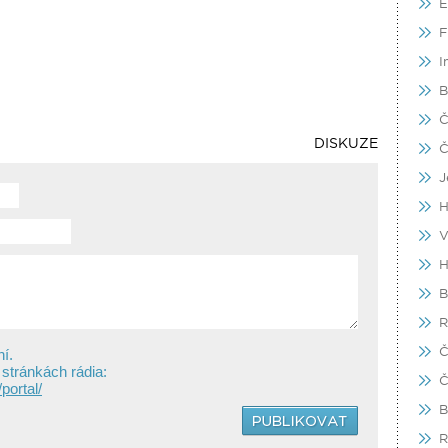
E
F
I
B
Č
DISKUZE
Č
J
H
V
H
B
R
Č
í.
 stránkách rádia:
Č
portal/
B
R