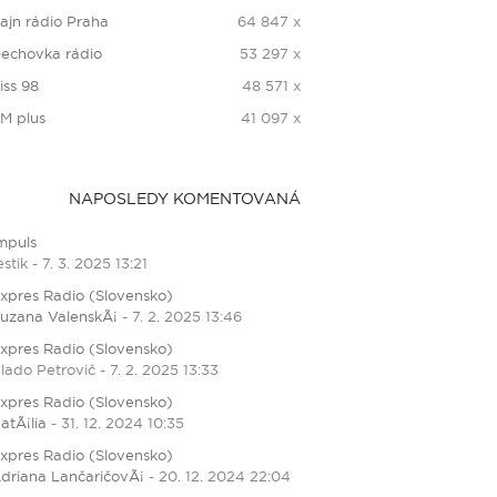
ajn rádio Praha
64 847 x
echovka rádio
53 297 x
iss 98
48 571 x
M plus
41 097 x
NAPOSLEDY KOMENTOVANÁ
mpuls
estik - 7. 3. 2025 13:21
xpres Radio (Slovensko)
uzana ValenskÃ¡
- 7. 2. 2025 13:46
xpres Radio (Slovensko)
lado Petrovič - 7. 2. 2025 13:33
xpres Radio (Slovensko)
atÃ¡lia
- 31. 12. 2024 10:35
xpres Radio (Slovensko)
driana LančaričovÃ¡
- 20. 12. 2024 22:04