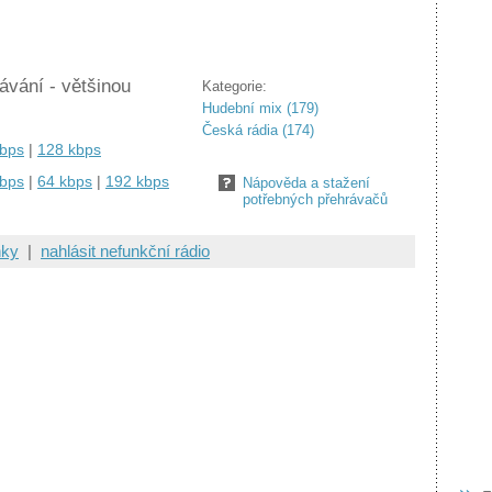
ávání - většinou
Kategorie:
Hudební mix (179)
Česká rádia (174)
kbps
|
128 kbps
kbps
|
64 kbps
|
192 kbps
Nápověda a stažení
potřebných přehrávačů
nky
|
nahlásit nefunkční rádio