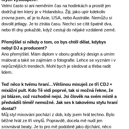
Velmi často si ani neměním čas na hodinkách a prostě jen
dodržuji ten který je v Holandsku. Žiji, jako upír kdekoliv
zrovna jsem, ať je to Asie, USA, nebo Austrálie. Nemůžu si
dovolit jetlagy. Je to ztráta času. Nechci se cítit špatně dva,
nebo tři dny pokaždé, když cestuji do nějaké vzdálené země.
Přemýšlel si někdy o tom, co bys chtěl dělat, kdybys
nebyl DJ a producent?
Ano přemýšlel. Mám diplom v oboru grafický design a umím
malovat a také se zajímám o fotografie. Lehce se vyznám i v
nejrůznějších trendech. Mohl bych je sledovat a třeba radit
lidem.
Teď něco k tvému hraní…Většinou mixuješ ze tří CDJ +
mixážní pult. Kdo Tě vidí poprvé, tak si možná řekne, že
jsi blázen, což rozhodně nejsi. Jsi člověk na svém místě a
předvádíš téměř nemožné. Jak ses k takovému stylu hraní
dostal?
Můj styl mixování pochází z dob, kdy jsem hrál techno. Bylo
běžné hrát ze tří vinylů. Popravdě, docela mě nudí jen
srovnávat beaty. Je to pro mě podobně jako dýchání, něco