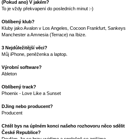
(Pokud ano) V jakém?
To je vždy překvapení do posledních minut :-)
Oblíbený klub?
Kluby jako Avalon v Los Angeles, Cocoon Frankfurt, Sankeys
Manchester a Amnesia (Terrace) na Ibize.
3 Nejdůležitější věci?
Můj iPhone, peněženka a laptop.
Výrobní software?
Ableton
Oblíbený track?
Phoenix - Love Like a Sunset
DJing nebo producent?
Producent
Chtěl bys na úplném konci našeho rozhovoru něco sdělit
České Republice?
Doufám, že se brzy uvidíme a společně se zničíme.