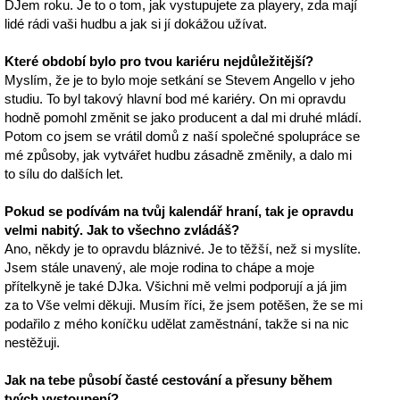
DJem roku. Je to o tom, jak vystupujete za playery, zda mají
lidé rádi vaši hudbu a jak si jí dokážou užívat.
Které období bylo pro tvou kariéru nejdůležitější?
Myslím, že je to bylo moje setkání se Stevem Angello v jeho
studiu. To byl takový hlavní bod mé kariéry. On mi opravdu
hodně pomohl změnit se jako producent a dal mi druhé mládí.
Potom co jsem se vrátil domů z naší společné spolupráce se
mé způsoby, jak vytvářet hudbu zásadně změnily, a dalo mi
to sílu do dalších let.
Pokud se podívám na tvůj kalendář hraní, tak je opravdu
velmi nabitý. Jak to všechno zvládáš?
Ano, někdy je to opravdu bláznivé. Je to těžší, než si myslíte.
Jsem stále unavený, ale moje rodina to chápe a moje
přítelkyně je také DJka. Všichni mě velmi podporují a já jim
za to Vše velmi děkuji. Musím říci, že jsem potěšen, že se mi
podařilo z mého koníčku udělat zaměstnání, takže si na nic
nestěžuji.
Jak na tebe působí časté cestování a přesuny během
tvých vystoupení?