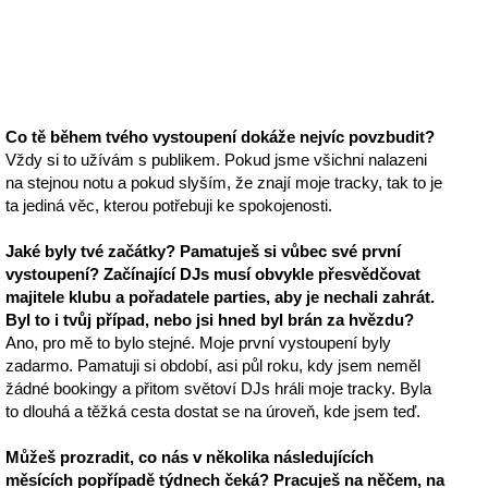
Co tě během tvého vystoupení dokáže nejvíc povzbudit?
Vždy si to užívám s publikem. Pokud jsme všichni nalazeni
na stejnou notu a pokud slyším, že znají moje tracky, tak to je
ta jediná věc, kterou potřebuji ke spokojenosti.
Jaké byly tvé začátky? Pamatuješ si vůbec své první
vystoupení? Začínající DJs musí obvykle přesvědčovat
majitele klubu a pořadatele parties, aby je nechali zahrát.
Byl to i tvůj případ, nebo jsi hned byl brán za hvězdu?
Ano, pro mě to bylo stejné. Moje první vystoupení byly
zadarmo. Pamatuji si období, asi půl roku, kdy jsem neměl
žádné bookingy a přitom světoví DJs hráli moje tracky. Byla
to dlouhá a těžká cesta dostat se na úroveň, kde jsem teď.
Můžeš prozradit, co nás v několika následujících
měsících popřípadě týdnech čeká? Pracuješ na něčem, na