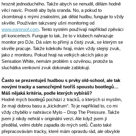
hrozně jednoduchého. Takže abych se nenudil, dělám hodně
věcí navíc. Prostě aby byla sranda. No, a pokud to
zkombinuji s mými znalostmi, jak dělat hudbu, funguje to vždy
skvěle. Používám takzvaný ušní monitoring od
www.earproof.com
. Tento systém používají například zpěváci
při koncertech. Funguje to tak, že to v klubech nahrazuje
monitor pro DJe. Dá vám to přímý a čistý zvuk, se kterým se
skvěle pracuje. Takže kdekoliv hraji, mám vždy stejný zvuk,
jako z monitoru. Pokud hraji na velkých akcích jako je
Sensation White, nemám problém s ozvěnou, protože ta
sluchátka venkovní zvuk dokonale zablokují.
Často se prezentuješ hudbou s prvky old-school, ale tak
novými tracky a samozřejmě tvoříš spoustu bootlegů…
Máš nějaká kritéria, podle kterých vybíráš?
Hodně mých bootlegů pochází z tracků, o kterých si myslím,
že mají dobrou basu a „kickdrum“. To je například to, co mi
vždy chybělo v nahrávce Mylo – Drop The Pressure. Takže
jsem jí nikdy nehrál v originální verzi. Ale když jsem jí
předělal, velmi dobře zapadla do mých setů. Často také
přepracovávám tracky, které mám opravdu rád, ale obvykle