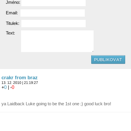
Jméno:
Email:
Titulek:
Text:
crakr from braz
13. 12. 2010 | 21:19:27
+
0
| -
0
ya Laidback Luke going to be the 1st one ;) good luck bro!