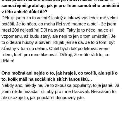
samozřejmě gratuluji, jak je pro Tebe samotného umístění
v této anketě důležité?
Děkuji, jsem za to velmi šťastný a takový výsledek mě velmi
potěšil. Je to něco, co mohu říci své mamce a otci - že jsem
mezi 20ti nejlepšími DJi na světě. Taky je to něco, na co si
vzpomenu, až budu starý, ale není to jen o tom umístění. Je
to o dělání hudby a bavení lidi jak jen se dá. Je to o tom, být
šťastný v tom co dělám. Chtěl bych tak poděkovat všem
lidem, kteří pro mne hlasovali. Děkuji, že máte rádi to, co
dělám!
Ono možná ani nejde o to, jak hraješ, co tvoříš, ale spíš o
to, kolik máš na sociálních sítích fanoušků…
Někdy ano, někdy ne. Je to zkouška popularity, to je jasné. Já
jsem nikde nežádal lidi, aby pro mne hlasovali. Nesnáším to,
ale ukazuje to, jak populární doopravdy jste.