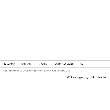
REKLAMA
|
KONTAKT
|
ARCHIV
|
FESTIVALY 2026
|
RSS
ISSN 1801-6340, © Copyright Poslouchej.net 2003-2012
Webdesign a grafika
Jiří Kir