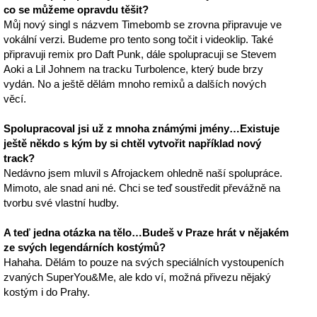
co se můžeme opravdu těšit?
Můj nový singl s názvem Timebomb se zrovna připravuje ve
vokální verzi. Budeme pro tento song točit i videoklip. Také
připravuji remix pro Daft Punk, dále spolupracuji se Stevem
Aoki a Lil Johnem na tracku Turbolence, který bude brzy
vydán. No a ještě dělám mnoho remixů a dalších nových
věcí.
Spolupracoval jsi už z mnoha známými jmény…Existuje
ještě někdo s kým by si chtěl vytvořit například nový
track?
Nedávno jsem mluvil s Afrojackem ohledně naší spolupráce.
Mimoto, ale snad ani né. Chci se teď soustředit převážně na
tvorbu své vlastní hudby.
A teď jedna otázka na tělo…Budeš v Praze hrát v nějakém
ze svých legendárních kostýmů?
Hahaha. Dělám to pouze na svých speciálních vystoupeních
zvaných SuperYou&Me, ale kdo ví, možná přivezu nějaký
kostým i do Prahy.