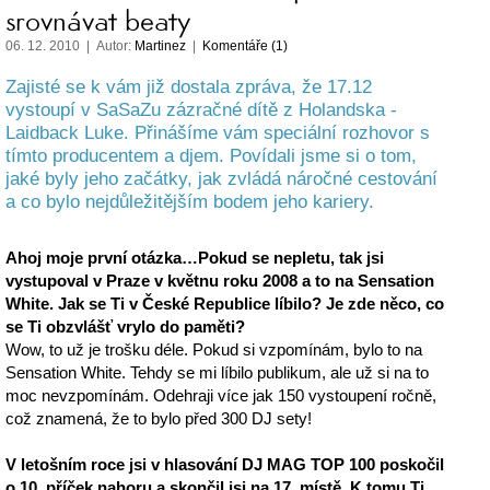
srovnávat beaty
06. 12. 2010 | Autor:
Martinez
|
Komentáře (1)
Zajisté se k vám již dostala zpráva, že 17.12
vystoupí v SaSaZu zázračné dítě z Holandska -
Laidback Luke. Přinášíme vám speciální rozhovor s
tímto producentem a djem. Povídali jsme si o tom,
jaké byly jeho začátky, jak zvládá náročné cestování
a co bylo nejdůležitějším bodem jeho kariery.
Ahoj moje první otázka…Pokud se nepletu, tak jsi
vystupoval v Praze v květnu roku 2008 a to na Sensation
White. Jak se Ti v České Republice líbilo? Je zde něco, co
se Ti obzvlášť vrylo do paměti?
Wow, to už je trošku déle. Pokud si vzpomínám, bylo to na
Sensation White. Tehdy se mi líbilo publikum, ale už si na to
moc nevzpomínám. Odehraji více jak 150 vystoupení ročně,
což znamená, že to bylo před 300 DJ sety!
V letošním roce jsi v hlasování DJ MAG TOP 100 poskočil
o 10. příček nahoru a skončil jsi na 17. místě. K tomu Ti