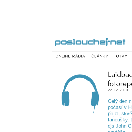
ONLINE RÁDIA
ČLÁNKY
FOTKY
Laidbac
fotorep
22. 12. 2010 |
Celý den n
počasí v H
přijel, skv
fanoušky. 
djs John C