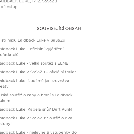
AIDBACK LUKE, 17.12. SaSaZu
 x 1 vstup
SOUVISEJÍCÍ OBSAH
istr mixu Laidback Luke v SaSaZu
aidback Luke – oficiální vyjádření
ořadatelů
aidback Luke - velká soutěž s ELME
aidback Luke v SaSaZu – oficiální trailer
aidback Luke: Nudí mě jen srovnávat
eaty
Jská soutěž o ceny a hraní s Laidback
ukem
aidback Luke: Kapela snů? Daft Punk!
aidback Luke v SaSaZu: Soutěž o dva
stupy!
aidback Luke - nejlevnější vstupenky do