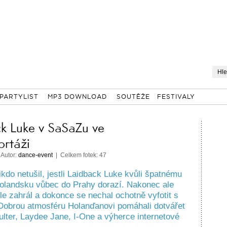
PARTYLIST
MP3 DOWNLOAD
SOUTĚŽE
FESTIVALY
k Luke v SaSaZu ve
ortáži
 Autor:
dance-event
| Celkem fotek: 47
ikdo netušil, jestli Laidback Luke kvůli špatnému
olandsku vůbec do Prahy dorazí. Nakonec ale
ěle zahrál a dokonce se nechal ochotně vyfotit s
Dobrou atmosféru Holanďanovi pomáhali dotvářet
ulter, Laydee Jane, I-One a výherce internetové