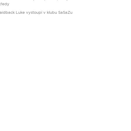
tředy
aidback Luke vystoupí v klubu SaSaZu