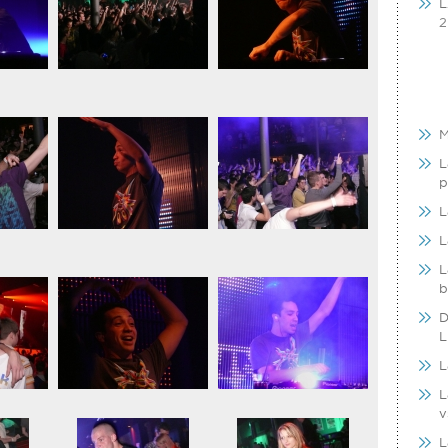
L
2
M
L
p
L
L
L
b
D
L
L
L
v
L