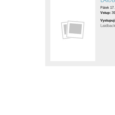
LAID
Pátek 17.
Vstup:
39
Vystupují
Laidbac