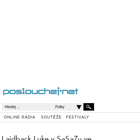
Fotky
ONLINE RÁDIA
SOUTĚŽE
FESTIVALY
Laidback Luke v SaSaZu ve