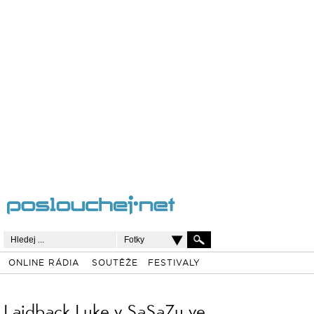
Fotky
ONLINE RÁDIA
SOUTĚŽE
FESTIVALY
Laidback Luke v SaSaZu ve