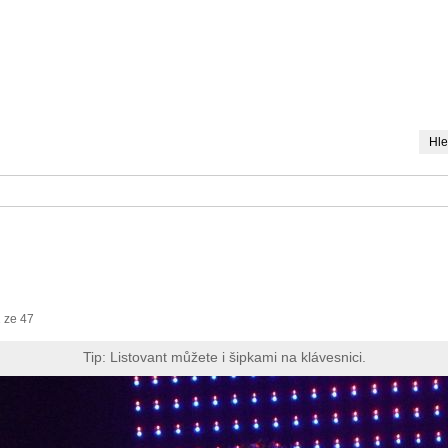
PARTYLIST
MP3 DOWNLOAD
SOUTĚŽE
FESTIVALY
ve
 ze 47
Tip: Listovant můžete i šipkami na klávesnici.