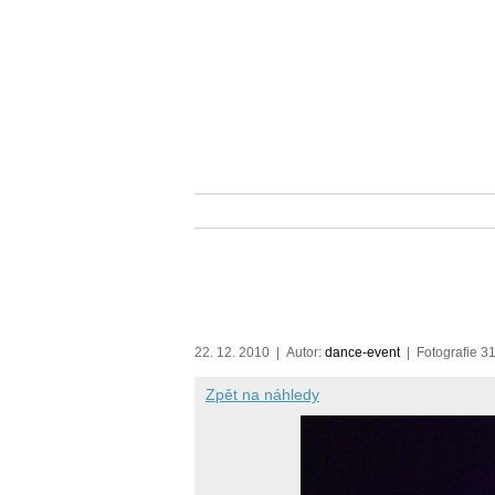
ONLINE RÁDIA
ČLÁNKY
FOTKY
Laidback Luke v SaSaZu 
fotoreportáži
22. 12. 2010 | Autor:
dance-event
| Fotografie 31
Zpět na náhledy