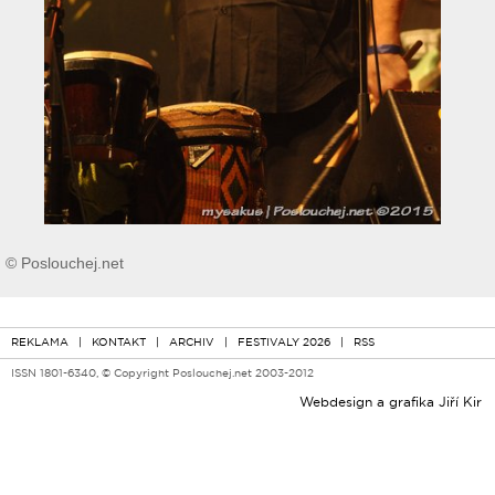
© Poslouchej.net
REKLAMA
|
KONTAKT
|
ARCHIV
|
FESTIVALY 2026
|
RSS
ISSN 1801-6340, © Copyright Poslouchej.net 2003-2012
Webdesign a grafika
Jiří Kir