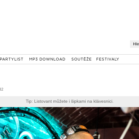
PARTYLIST
MP3 DOWNLOAD
SOUTĚŽE
FESTIVALY
32
Tip: Listovant můžete i šipkami na klávesnici.