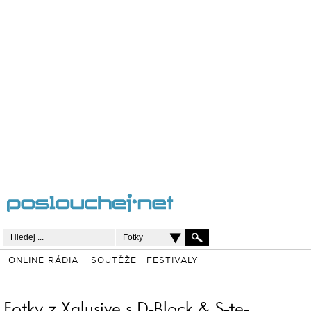
Fotky
ONLINE RÁDIA
SOUTĚŽE
FESTIVALY
Fotky z Xqlusive s D-Block & S-te-