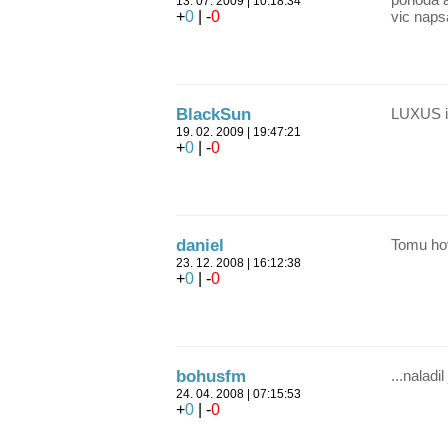
13. 07. 2009 | 10:18:34
+
0
| -
0
vic naps
BlackSun
LUXUS in
19. 02. 2009 | 19:47:21
+
0
| -
0
daniel
Tomu hov
23. 12. 2008 | 16:12:38
+
0
| -
0
bohusfm
...naladi
24. 04. 2008 | 07:15:53
+
0
| -
0