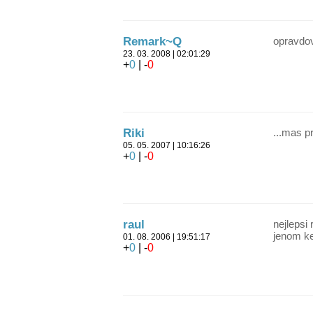
Remark~Q
opravdov
23. 03. 2008 | 02:01:29
+
0
| -
0
Riki
...mas pr
05. 05. 2007 | 10:16:26
+
0
| -
0
raul
nejlepsi
jenom ke
01. 08. 2006 | 19:51:17
+
0
| -
0