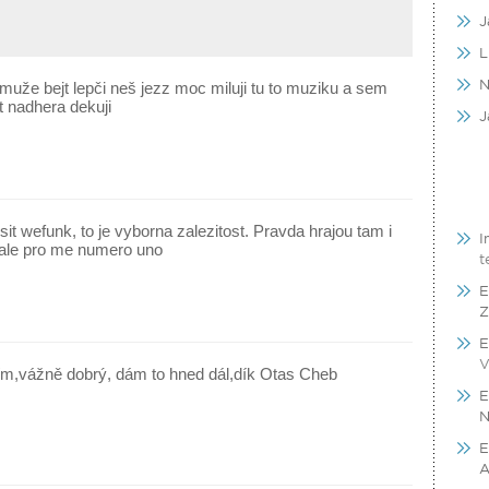
J
L
N
muže bejt lepči neš jezz moc miluji tu to muziku a sem
 nadhera dekuji
J
sit wefunk, to je vyborna zalezitost. Pravda hrajou tam i
I
 ale pro me numero uno
t
E
Z
E
V
m,vážně dobrý, dám to hned dál,dík Otas Cheb
E
N
E
A