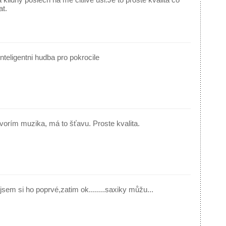
at.
teligentni hudba pro pokrocile
orím muzika, má to šťavu. Proste kvalita.
l jsem si ho poprvé,zatim ok........saxiky můžu...