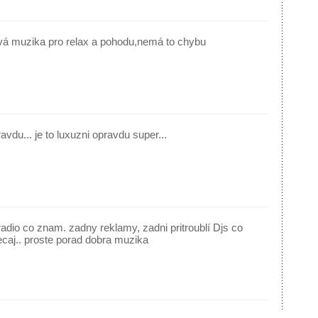
á muzika pro relax a pohodu,nemá to chybu
avdu... je to luxuzni opravdu super...
 radio co znam. zadny reklamy, zadni pritroublí Djs co
caj.. proste porad dobra muzika