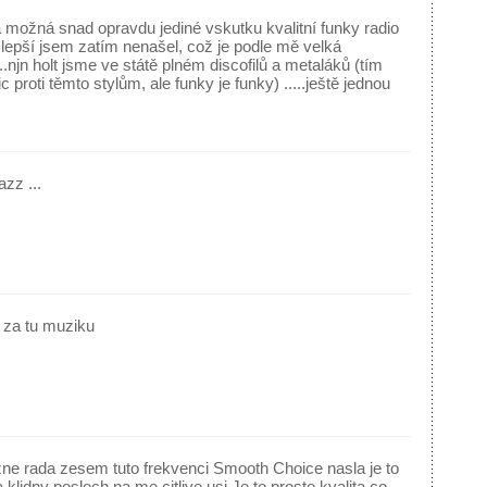
a možná snad opravdu jediné vskutku kvalitní funky radio
...lepší jsem zatím nenašel, což je podle mě velká
..njn holt jsme ve státě plném discofilů a metaláků (tím
c proti těmto stylům, ale funky je funky) .....ještě jednou
zz ...
 za tu muziku
e rada zesem tuto frekvenci Smooth Choice nasla je to
 klidny poslech na me citlive usi.Je to proste kvalita co