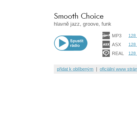
Smooth Choice
hlavně jazz, groove, funk
MP3
128
ASX
128
REAL
128
přidat k oblíbeným
|
oficiální www strá