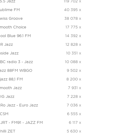
5.5 Jazz
119 702 x
ublime FM
40 395 x
wiss Groove
38 078 x
mooth Choice
17 775 x
ool Blue 96.1 FM
14 392 x
R Jazz
12 828 x
nside Jazz
10 351 x
BC radio 3 - Jazz
10 088 x
azz 88FM WBGO
9 502 x
jazz 88,1 FM
8 200 x
mooth Jazz
7 931 x
IG Jazz
7 228 x
Ro Jazz - Euro Jazz
7 036 x
KCSM
6 555 x
JRT - FM91 - JAZZ FM
6 117 x
hilli ZET
5 630 x