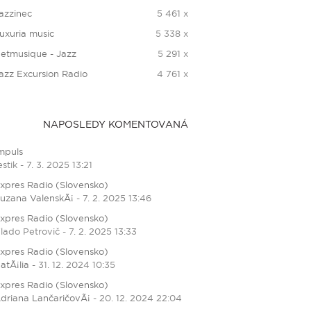
azzinec
5 461 x
uxuria music
5 338 x
etmusique - Jazz
5 291 x
azz Excursion Radio
4 761 x
NAPOSLEDY KOMENTOVANÁ
mpuls
estik - 7. 3. 2025 13:21
xpres Radio (Slovensko)
uzana ValenskÃ¡
- 7. 2. 2025 13:46
xpres Radio (Slovensko)
lado Petrovič - 7. 2. 2025 13:33
xpres Radio (Slovensko)
atÃ¡lia
- 31. 12. 2024 10:35
xpres Radio (Slovensko)
driana LančaričovÃ¡
- 20. 12. 2024 22:04