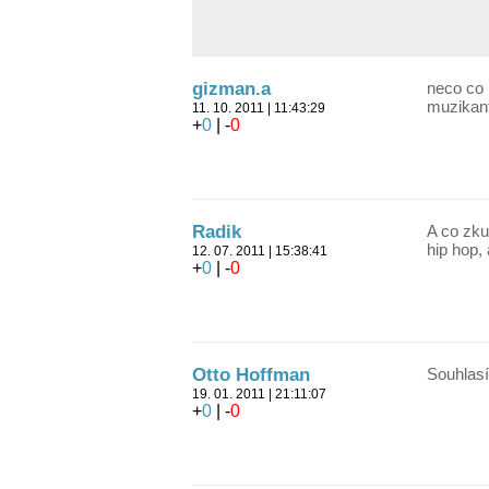
gizman.a
neco co 
muzikant
11. 10. 2011 | 11:43:29
+
0
| -
0
Radik
A co zku
hip hop,
12. 07. 2011 | 15:38:41
+
0
| -
0
Otto Hoffman
Souhlasí
19. 01. 2011 | 21:11:07
+
0
| -
0