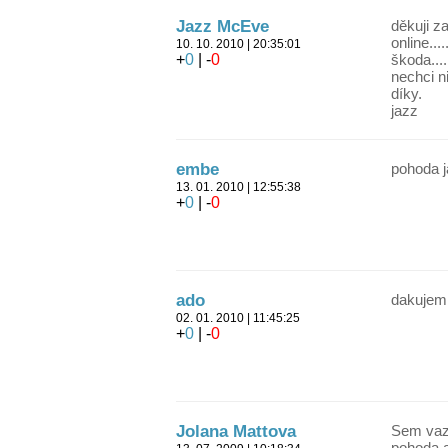
Jazz McEve
děkuji z
online..
10. 10. 2010 | 20:35:01
+
0
| -
0
škoda....
nechci ni
díky.
jazz
embe
pohoda ja
13. 01. 2010 | 12:55:38
+
0
| -
0
ado
dakujem
02. 01. 2010 | 11:45:25
+
0
| -
0
Jolana Mattova
Sem vazn
pohoda a