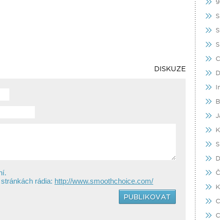
9
S
S
S
C
DISKUZE
D
I
B
J
K
S
D
Č
í.
h stránkách rádia:
http://www.smoothchoice.com/
C
C