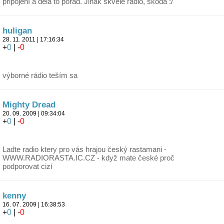
připojení a dělá to pořád. Jinak skvělé rádio, škoda :/
huligan
28. 11. 2011 | 17:16:34
+
0
| -
0
výborné rádio teším sa
Mighty Dread
20. 09. 2009 | 09:34:04
+
0
| -
0
Ladte radio ktery pro vás hrajou český rastamani -
WWW.RADIORASTA.IC.CZ - když mate české proč
podporovat cizí
kenny
16. 07. 2009 | 16:38:53
+
0
| -
0