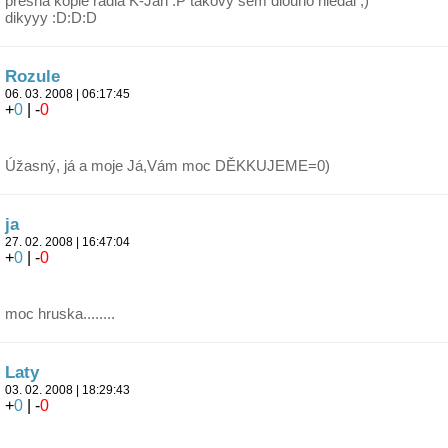
presna kopie radia K-Jah :P takovy sem dlouho hledal ;)
dikyyy :D:D:D
Rozule
06. 03. 2008 | 06:17:45
+
0
| -
0
Úžasný, já a moje Já,Vám moc DĚKKUJEME=0)
ja
27. 02. 2008 | 16:47:04
+
0
| -
0
moc hruska........
Laty
03. 02. 2008 | 18:29:43
+
0
| -
0