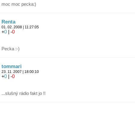
moc moc pecka:)
Renta
01. 02. 2008 | 11:27:05
+
0
| -
0
Pecka :-)
tommari
23. 11. 2007 | 18:00:10
+
0
| -
0
...slušný rádio fakt jo !!