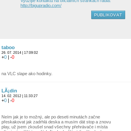
Využijte kontaktů na oficiálních stránkách rádia:
http://bigupradio.com/
taboo
26. 07. 2014 | 17:09:02
+
0
| -
0
na VLC slape ako hodinky.
LÃ¡din
14. 02. 2012 | 11:33:27
+
0
| -
0
Neím jak je to možný, ale po deseti minutách začne
přeskakovat jak zadrhlá deska a musím dát stop a znovu
play, už jsem zkoušel snad všechny přehrávače i místa