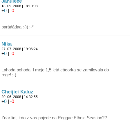
Jaňuleee
18. 09. 2008 | 18:10:08
+
0
| -
0
parááádaa :-)) :-*
Nika
27. 07. 2008 | 19:06:24
+
0
| -
0
Lahoda,pohoda! I moje 1,5 letá cácorka se zamilovala do
rege! ;-)
Chcijici Kaluz
20. 06. 2008 | 14:32:55
+
0
| -
0
Zdar lidi, kdo z vas pojede na Reggae Ethnic Seasion??