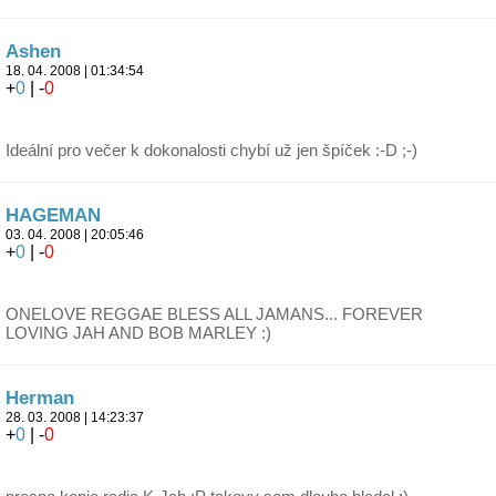
Ashen
18. 04. 2008 | 01:34:54
+
0
| -
0
Ideální pro večer k dokonalosti chybí už jen špíček :-D ;-)
HAGEMAN
03. 04. 2008 | 20:05:46
+
0
| -
0
ONELOVE REGGAE BLESS ALL JAMANS... FOREVER
LOVING JAH AND BOB MARLEY :)
Herman
28. 03. 2008 | 14:23:37
+
0
| -
0