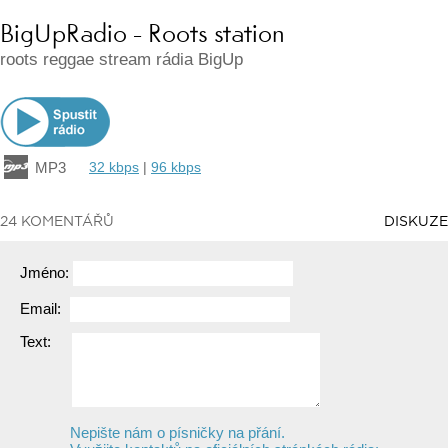
BigUpRadio - Roots station
roots reggae stream rádia BigUp
MP3
32 kbps
|
96 kbps
24 KOMENTÁŘŮ
DISKUZE
Jméno:
Email:
Text:
Nepište nám o písničky na přání.