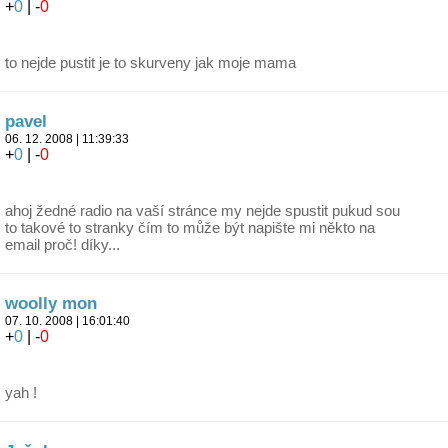
+
0
| -
0
to nejde pustit je to skurveny jak moje mama
pavel
06. 12. 2008 | 11:39:33
+
0
| -
0
ahoj žedné radio na vaší stránce my nejde spustit pukud sou
to takové to stranky čím to může být napište mi někto na
email proč! díky...
woolly mon
07. 10. 2008 | 16:01:40
+
0
| -
0
yah !