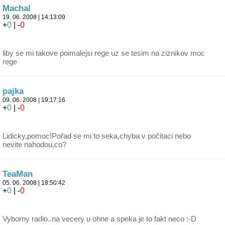
Machal
19. 06. 2008 | 14:13:09
+
0
| -
0
liby se mi takove poimalejsi rege uz se tesim na ziznikov moc
rege
pajka
09. 06. 2008 | 19:17:16
+
0
| -
0
Lidicky,pomoc!Pořad se mi to seka,chyba v počitaci nebo
nevite nahodou,co?
TeaMan
05. 06. 2008 | 18:50:42
+
0
| -
0
Vyborny radio..na vecery u ohne a speka je to fakt neco :-D