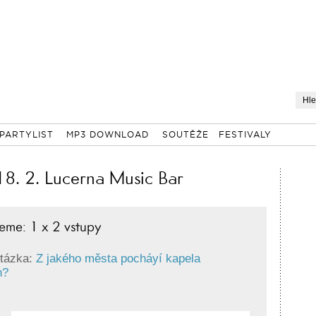
PARTYLIST
MP3 DOWNLOAD
SOUTĚŽE
FESTIVALY
. 2. Lucerna Music Bar
eme: 1 x 2 vstupy
tázka:
Z jakého města pocháyí kapela
n?