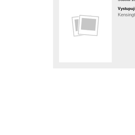
Vystupují
Kensingt