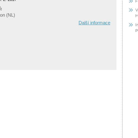
F
:
V
on (NL)
M
Další informace
I
P