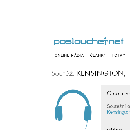
ONLINE RÁDIA
ČLÁNKY
FOTKY
Soutěž:
KENSINGTON, 18
O co hraj
Soutežní o
Kensingto