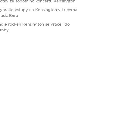
otky ze sobotního koncertu Kensington
yhrajte vstupy na Kensington v Lucerna
usic Baru
ndie rockeři Kensington se vracejí do
rahy