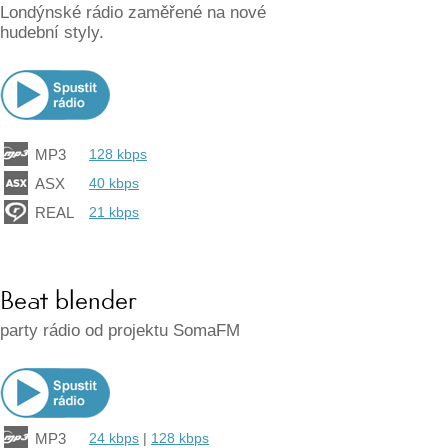
Londýnské rádio zaměřené na nové
hudební styly.
MP3
128 kbps
ASX
40 kbps
REAL
21 kbps
Beat blender
party rádio od projektu SomaFM
MP3
24 kbps
|
128 kbps