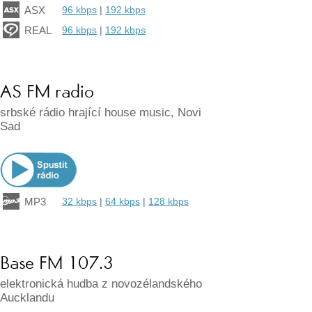
ASX
96 kbps
|
192 kbps
REAL
96 kbps
|
192 kbps
AS FM radio
srbské rádio hrající house music, Novi
Sad
MP3
32 kbps
|
64 kbps
|
128 kbps
Base FM 107.3
elektronická hudba z novozélandského
Aucklandu