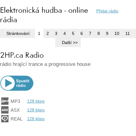
Elektronická hudba - online
Přidat rádio
rádia
Stránkování:
1
2
3
4
5
6
7
8
9
10
11
Další >>
2HP.ca Radio
rádio hrající trance a progressive house
MP3
128 kbps
ASX
128 kbps
REAL
128 kbps