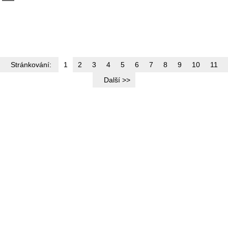
Stránkování:
1
2
3
4
5
6
7
8
9
10
11
Další >>