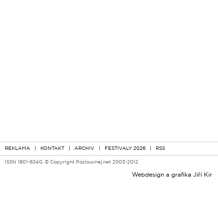
REKLAMA
|
KONTAKT
|
ARCHIV
|
FESTIVALY 2026
|
RSS
ISSN 1801-6340, © Copyright Poslouchej.net 2003-2012
Webdesign a grafika
Jiří Kir