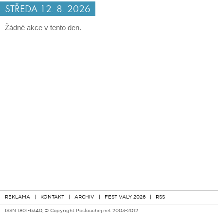
STŘEDA 12. 8. 2026
Žádné akce v tento den.
ČTVRTEK 13. 8. 2026
Žádné akce v tento den.
PÁTEK 14. 8. 2026
Žádné akce v tento den.
SOBOTA 15. 8. 2026
Žádné akce v tento den.
Další dny >>
REKLAMA
|
KONTAKT
|
ARCHIV
|
FESTIVALY 2026
|
RSS