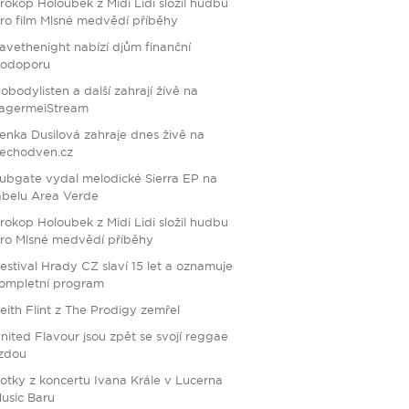
rokop Holoubek z Midi Lidi složil hudbu
ro film Mlsné medvědí příběhy
avethenight nabízí djům finanční
odoporu
obodylisten a další zahrají žívě na
agermeiStream
enka Dusilová zahraje dnes živě na
echodven.cz
ubgate vydal melodické Sierra EP na
abelu Area Verde
rokop Holoubek z Midi Lidi složil hudbu
ro Mlsné medvědí příběhy
estival Hrady CZ slaví 15 let a oznamuje
ompletní program
eith Flint z The Prodigy zemřel
nited Flavour jsou zpět se svojí reggae
ízdou
otky z koncertu Ivana Krále v Lucerna
usic Baru