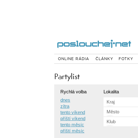
ONLINE RÁDIA
ČLÁNKY
FOTKY
Partylist
Rychlá volba
Lokalita
dnes
Kraj
zítra
Město
tento víkend
příští víkend
Klub
tento měsíc
příští měsíc