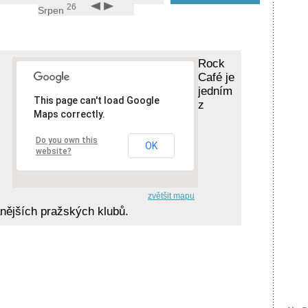
26
Srpen
Rock
Café je
jedním
This page can't load Google
z
Maps correctly.
Do you own this
OK
website?
zvětšit mapu
nějších pražských klubů.