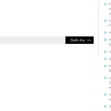
F
k
o
M
P
K
P
Další dny >>
D
V
D
P
B
U
C
s
V
s
T