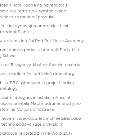
loex a Tom Hodge na novém albu
ombinují retro zvuk symfonického
rchestru s moderní produkcí
idi Lidi vydávají soundtrack k filmu
rezident Blaník
atarzia na letošní Red Bull Music Academy
rvní Komiks podcast připravili Fatty M a
j Schwa
ictor Tellagio vydává na Spinnin records
ance rádio mění radikálně dramaturgii
hilip T.B.C. představuje projekt Indian
eatology
nikátní designová instalace Absolut
olours přivítala Machinedruma před jeho
etem na Colours of Ostrava
 novém videoklipu TechnoMeetsBaroque
i techno podává ruce s Vivaldim
okátkova reportáž z Time Warp 2017