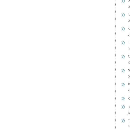
P
p
S
p
N
J
L
n
S
l
P
p
F
k
K
U
j
F
M