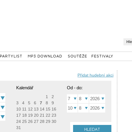
PARTYLIST
MP3 DOWNLOAD
SOUTĚŽE
FESTIVALY
Přidat hudební akci
Kalendář
Od - do:
1
2
7
8
2026
3
4
5
6
7
8
9
10
8
2026
10
11
12
13
14
15
16
17
18
19
20
21
22
23
24
25
26
27
28
29
30
31