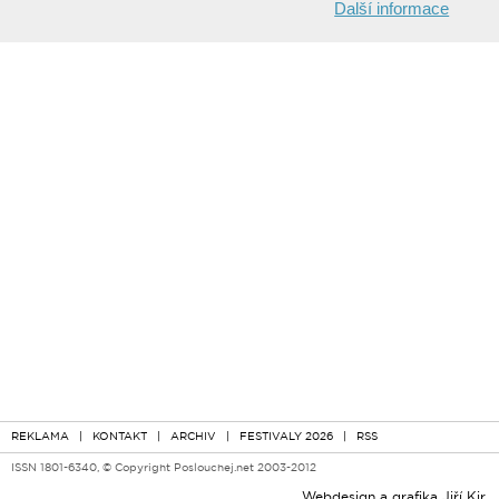
Další informace
REKLAMA
|
KONTAKT
|
ARCHIV
|
FESTIVALY 2026
|
RSS
ISSN 1801-6340, © Copyright Poslouchej.net 2003-2012
Webdesign a grafika
Jiří Kir